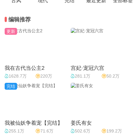
古风
现代
完结
最近更新
全部标签
编辑推荐
更新
我在古代当公主2
宫妃·宠冠六宫
1628.7万
220万
281.1万
50.2万
完结
我被仙妖争着宠【完结】
姜氏有女
255.1万
71.6万
502.6万
199.2万