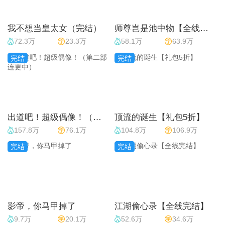
我不想当皇太女（完结）
师尊岂是池中物【全线完结】
72.3万
23.3万
58.1万
63.9万
完结
完结
出道吧！超级偶像！（第二部连更中）
顶流的诞生【礼包5折】
157.8万
76.1万
104.8万
106.9万
完结
完结
影帝，你马甲掉了
江湖偷心录【全线完结】
9.7万
20.1万
52.6万
34.6万