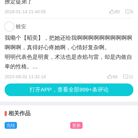
撩定徒弟了
2018-01-14 21:40:05
80
5
雒安
我嘞个【昭奕】，把她还给我啊啊啊啊啊啊啊啊啊啊
啊啊啊，真得好心疼她啊，心情好复杂啊。
明明代表色是明黄，术法也是赤焰与雷，却是内敛自
卑的性格。
昭昭明明是光明，为什么尽头是黑暗。
2023-08-01 11:32:14
66
11
她的爱而不得，与徒弟【溪珩】的爱而不得，何常不
打开APP，查看全部999+条评论
相似，啊，我哭死。
只能说不愧是师徒？
相关作品
*话说，走的徒弟线，但为什么回忆都是师兄的色
彩，记忆里的【原昭奕】，啊，我哭死。
完结
更新
【轮回】的虐往我心尖插一刀，抓住的光从手中消