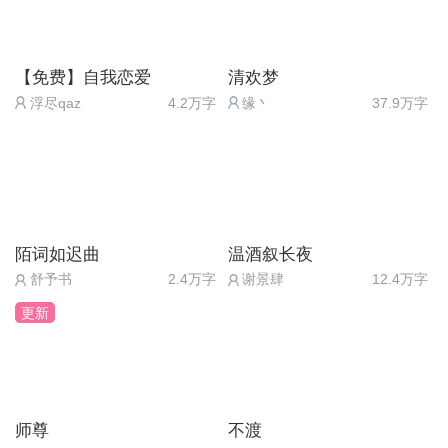
散，灵魂都祭没了，但她坑【昭奕】也不轻，一句昏
迷叫着你的名字，彻底把她钉死在了情的深渊。“踹
【免费】自我恋爱
清欢梦
她一脚，不过分吧？”
浮尽qaz
4.2万字
缘丶
37.9万字
话说，小徒弟，我都喜欢你了还要捅我一刀（？）当
然，装作【非酋弟弟】那一段，也是真得让人毛骨悚
然，直观感受到了病娇的可怕。
祭了祭了
为师现在跑剧情里给你大卸八块关小黑屋（病娇附
陌词如迟曲
温酒叙长夜
体）
舒予书
2.4万字
谢景肆
12.4万字
总结：我昭奕对待段文霄好温柔
更新
来说说【段文霄】吧，从他心动的类型来说，或许他
就钟情明艳活泼的吧，真的，就轮回扮作昭奕亲他脸
颊那点，我就特喵的看得很清楚。
师尊
不渡