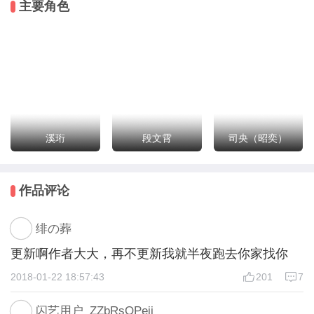
主要角色
决心绕道走：“收个屁的徒弟，老娘不想死！”
可这一次，对方却死死地拉住了她的手。
那个卑微的少年红着眼，苦苦哀求她：“师父，不要
走……”
在溪珩心中，他的师父是仙门中的神。
她心系天下，悲悯众生，可他心卑劣，只想让她垂怜于
溪珩
段文霄
司央（昭奕）
他。
作品评论
绯の葬
更新啊作者大大，再不更新我就半夜跑去你家找你
2018-01-22 18:57:43
201
7
闪艺用户_ZZbRsQPeii