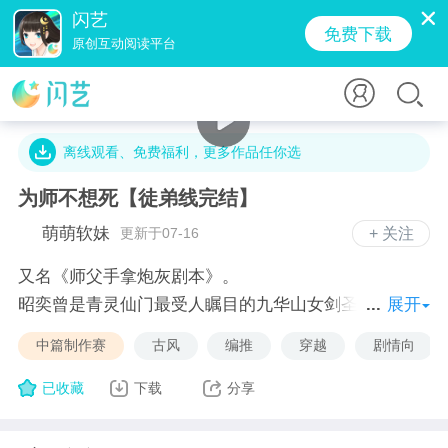
闪艺
免费下载
原创互动阅读平台
47.7万字 · 51.2万人气 · 467.6M · 65.8万贡献值
离线观看、免费福利，更多作品任你选
为师不想死【徒弟线完结】
萌萌软妹
更新于07-16
+ 关注
又名《师父手拿炮灰剧本》。
昭奕曾是青灵仙门最受人瞩目的九华山女剑圣。
展开
五年前，鬼迷心窍的她不顾众人反对，坚持留下了那名
中篇制作赛
古风
编推
穿越
剧情向
来路不明的邪物少年。她亲自收他为徒，悉心教导，本
以为可以用爱感化对方，却不料换来的却是对方的一剑
已收藏
下载
分享
穿心。
重生归来，昭奕看着跪拜在自己跟前的无辜少年，下定