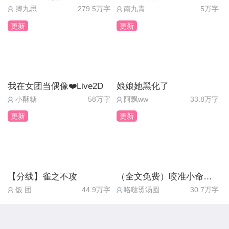
x20+解绑宝石x3+高级礼物·金珠x5
几二十，衣装更是需要六十个，兑换一整套合计需要
卿九思
279.5万字
南九青
5万字
喊道。
领取方式：
199星光币。
其他方面:
更新
更新
周持盈一惊，与周殃对视一眼，见这祸眉眼上挑，俨
①进入《公主3》养成主页面 → 联动礼包→点击【获
想要依靠现有的星光币获取途径来凑齐所有衣服，简
除了定制衣服其他授权衣服都不好搭配，小饰品无法
然一副早已知情的模样。她心中暗叫不好，刚想有所
取兑换码】
直是遥遥无期。
拆分，穿一件衣服等于全穿上饰品了，所以也不好搭
动作，却见刺客们奔涌而来。
②复制兑换码，切换至《公主2》
虽说这衣服是高氪福利，但是这是不是有点太高氪
别的衣服饰品[晕][晕][晕]。
“啧。”周持盈身形一闪，躲过两名刺客攻击，同时反
③进入《公主2》养成主页面 → 联动礼包→ 输入兑
了。
我在女团当偶像❤️Live2D
娘娘她黑化了
手一剑，击退正攻向周允元的两个刺客。
换码 → 领取
退一步来讲，目前星光商店还返场了花灯活动中的男
小酥糖
58万字
阿飘ww
33.8万字
ui希望可以在菜单里直接查询攻略对象好感，还有那
见周殃还在“看戏”，周持盈冷笑一声，故意把刺客往
领取后请立即手动云端存档！
主趴趴，需要花费15星光币兑换。而现在大部分玩家
更新
更新
个攻略写得还是没太懂，比如1月中旬-4月下旬，清
他那边逼。不料一个刺客偷袭不成，撞在周持盈马身
所拥有的星光币可能都堪堪够兑换一个趴趴，甚至都
晨-傍晚，（这是1月中旬到4月下旬，清晨到傍晚这
上。她一个不稳，从马上跌落，正好跌进了身旁周殃
不够。
一段时间。还是就表示1月中旬清晨，4月下旬傍晚
的怀里。
按照目前守护活动机制，可以得出：一个返场的花灯
[疑问][疑问][疑问]）
一时间几乎所有人都愣住，周持盈的脸正好贴在周殃
【分线】雀之不攻
（全文免费）咬准小命不放松
男主趴趴需要一周内新投入 1w守护值（因为前两档
普通剧情和攻略角色那种特殊剧情可以优先触发攻略
胸前，周殃近乎能闻到她身上淡淡的香味与血腥味混
饭 团
44.9万字
咯哒烫汤圆
30.7万字
之和的星光币达不到一个趴趴的数量）/过去投入
角色的特殊剧情么[喝奶茶][喝奶茶]，还是本来设定就
合，散发出一丝神秘与诱惑。
7.5w守护值 才能拿到手。
是某个地点普通剧情踩完才能触发该时间攻略角色的
而另一边的周允元早在护卫保护下驾马跑得没影，只
而当时花灯趴趴获得条件是每个男主投入6600守护值