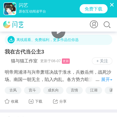
闪艺
免费下载
原创互动阅读平台
55.7万字 · 121万人气 · 1371.9M · 4624.1万贡献值
离线观看、免费福利，更多作品任你选
我在古代当公主3
猫与猫工作室
更新于08-07
+ 关注
更新
明帝周浦泽与兴帝萧瑶决战于淮水，兵败岳州，战死沙
场。南国一朝无主，陷入内乱。各方势力暗流涌动，皆
展开
对权力巅峰虎视眈眈。
古风
宫斗
成长向
言情
江湖
谋略
你身为南国五公主，正逢此群雄争霸的乱世。是机遇，
还是劫难？
收藏
下载
分享
是踏平所有阻碍，君临天下；还是偏安一隅，与爱人厮
守；亦或碌碌无为，随波逐流。