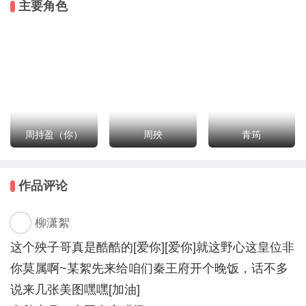
主要角色
一切皆由你的选择决定。
周持盈（你）
周殃
青筠
作品评论
柳潇絮
这个殃子哥真是酷酷的[爱你][爱你]就这野心这皇位非
你莫属啊~某絮先来给咱们秦王府开个晚饭，话不多
说来几张美图嘿嘿[加油]