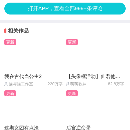
周殃一马当先，直奔猎场深处。他箭术精湛，一箭接
礼包内容：铜钱x20000+头像：大兴女帝+称号：大
值，其中有10w+是本周打的，最终获得了660星光
当劳工和大厨来的！[震惊][震惊][震惊]
打开APP，查看全部999+条评论
一箭，猎物不断倒下。侍从们忙不迭地将猎物抬到计
兴女帝+隐藏特质：王霸之气（来自兴国女帝的加
币，但是这660是返利的228+重复获得一次周榜
支线任务能顺手做的就做了，像那个去相国寺布施一
数处，脸上满是忙碌。
持！）+道具：印度神药x3
30+福利礼包5+本周守护值397，本周之前打的
次5000铜钱赚100铜钱，就没有去，感觉得不偿失。
周持盈则不慌不忙，她选择了一条不同的路线。她射
相关作品
领取方式：
103w+总守护值，返利获得的币还没有一周的多。本
玩923有一种922没有的从容感，弟弟也比922的懂事
箭的姿势优雅而精准，每一箭都经过深思熟虑，仿佛
①进入《公主2》养成主页面 → 联动礼包→点击【获
周是923上线的第11周，如果不算本周的守护值，10
更新
更新
听话，母后也早挂了不用管，只要管自己美哉美哉
在完成一件件艺术品。虽然速度不及周殃，但猎物不
取兑换码】
周，103w，103w/10=10.3w，根据抽屉原理，我至
[抢到红包][抢到红包]
比周殃少，价值也毫不逊色。
②复制兑换码，切换至《公主3》
少有一周一定打了10w以上，但是总返利值228远比
“皇姐这箭法倒是慢得紧。”周殃在远处喊道。
③进入《公主3》养成主页面 → 联动礼包→ 输入兑
我该有的收益要少。
剧情方面:
“皇弟这性子倒也急躁得很。”周持盈淡淡回应。
我在古代当公主2
【头像框活动】仙君他道心不稳
换码 → 领取
挺刺激的，感觉是全员疯批[捏脸][捏脸]毕竟封面的标
随着时间推移，猎场上猎物渐少。周殃和周持盈的马
猫与猫工作室
220万字
萌萌软妹
82.8万字
提醒：领取后请立即手动云端存档！
再按照目前星光守护规则，非氪佬玩家们不打榜不直
语就说了是乱世争霸的一代枭雄。持盈就这样又飒又
鞍上都挂满了猎物，侍从们已经数不清具体数量，只
更新
更新
氪，在有一定闪卡等级的基础上，做到每两周守护5k
美下去吧！[玩手机]这我是真想all推，一个人都舍不
能大致估算着。
2、《公主3》→《公主2》回馈礼包
拿到12个星光币是相对来说最划算的方案。
得放下。。但我其实很搞不懂徐浩海作为一个忠将遗
“差不多了，”周殃突然勒住马缰，眼里闪过一丝狡
领取条件：拥有《我在古代当公主3》大礼包
孤，不应该受到朝廷抚慰保护吗，怎么会沦为拍卖场
黠，“要不我们先……”
礼包内容：铜钱x50000+阵营币x10+男主番外碎片
而星光商店新上的衣服一个部件所需的星光币动辄十
的商品（不过也有可能是乱世无暇顾及咯
这期女团有点渣
后宫逆命录
“护驾，有刺客！”周允元身边的护卫纷纷拔剑，大声