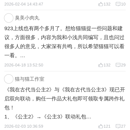
力度没有922大，922达到一定勋贵等级可买两次周
2026-02-04 14:43:47
132
10
请边无猊/青筠）。
他的嘴角勾起一抹坏笑，小跑着来到周持盈身边，一
礼包（16闪2000金元），923商城感觉特别划算的是
脸讥讽地说道：“皇姐，今日这身打扮，倒像是来参
臭美小肉丸
101闪那个大礼包。
2.18（2w）【0点自动更新】
加宫宴的，不是来狩猎的。”他故意拖长尾音，眼神
923上线也有两个多月了。想给猫猫提一些问题和建
当然923衣服可能上得不频繁，也就没必要靠礼包
1年10月下旬（十二特殊支线·玉琢成器II），1年11月
中满是挑衅。
议，方面很多，内容为我和小浅共同编写，且也问过
薅。
上旬主线（借刀杀人II）及相关支线，情缘·【应商
周持盈并不在意，嘴角微微上扬：“我穿什么，都能
很多人的意见，大家深有共鸣，所以希望猫猫可以看
综合游玩下来个人感觉923的大礼包比较实惠。（仅
序】前置剧情第一段【趁人之危】（梨花强烈推
赢。”
一看。
和922对比）虽然922的大礼包是可以用赠币支付
荐），其余零碎支线。
这边火药味太浓，周允元却也只得强撑着威严宣
2026-04-18 13:52:50
132
29
的，但实际上玩过的人都知道在922拥有大礼包只是
布：“射猎开始！”
第一，先说才刚上线的星光币系统。
打开游戏的门槛。。
2.22（1.5w）【0点自动更新】
周持盈与周殃对视一眼，同时冷哼一声，别过脸去。
猫与猫工作室
绝大部分玩家觉得返还的星光币数量过少。以小浅
1年11月下旬主线（借刀杀人III），1年12月中旬主线
“那就开始吧~”周殃率先翻身上马，眼神中闪烁着兴
《我在古代当公主2》与《我在古代当公主3》现已开
（目前榜六）为例，她在星光币系统正式上线前所投
玩法部分:
（借刀杀人IV），主线相关支线与男主交互，简默支
奋，“今儿皇姐敢不敢和小弟比比，谁猎的猎物更多
启双向联动，购任一作品大礼包即可领取专属跨作礼
入的总守护值是10.16w，按照返还机制，最终获得
开了两个档过了一遍，感觉是完成主线任务+攻略对
线链，周祈安支线链，其余零碎支线。
且贵重？”
包！
20星光币，加上4月福利礼包所给的5星光币，目前拥
象任务+多赚铜钱这样[晕][晕]
周持盈微微一笑，翻身上马，道：“正合我意。”
1、《公主2》→《公主3》联动礼包
有星光币数量：25。而我自己（目前榜二）也好不到
挖矿砍树去升产业给自己提月钱，把军队情报sha手
留下猎场四周众官员和周允元面面相觑。
领取条件：拥有《我在古代当公主2》大礼包
2026-02-03 10:36:59
121
27
哪里去，我在星光商店上线之前共打了114.2w总守护
部门升级一下/打猎采摘回府做饭再去卖。我在古代