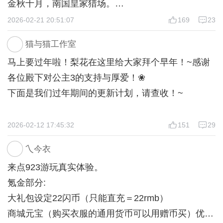
金秋十月，南国皇家猎场。
旌旗在猎场四周猎猎作响，文武百官身着朝服，列队
2026-02-21 20:51:07
169
23
相随。
猫与猫工作室
高高的观猎台上，周允元端坐其上，目光投向猎场中
马上要过年啦！梨花在这里给大家拜个早年！~感谢
央，脸色阴沉，手指不自觉地摩挲着龙纹玉柄，似在
各位殿下对公主3的支持与厚爱！❀
压抑着什么。
下面是我们过年期间的更新计划，请查收！~
猎场中央，周殃正在热身。他挽弓搭箭，他身形挺
拔，眼神锐利，一箭射出，百步外的鹿应声而倒，箭
春节期间更新规划：
2026-02-12 17:45:32
151
29
矢精准得令人惊叹。他嘴角微扬，带着几分得意，目
2.14（2.5w）
光却时不时地瞟向周持盈。
乀今衣
1年10月中旬主线（借刀杀人I）、青筠福袋番外上线
周持盈正站在不远处，依旧身着那件红黑相间的宫
来点923游玩真实体验。
（活动期间为青筠投守护值最高的小殿下可永久冠名
装，金线绣着繁复的花纹，挂件随着她的动作轻轻摇
氪金部分:
该番外）、情缘·【桑落】出场剧情及整套交互（3档
曳，贵气十足。
大礼包设定22闪币（只能直充＝22rmb）
好感，3套交互文案）。
她的神色晦暗不明，见周殃在看自己，并未理会。但
商城元宝（购买衣服的通用货币可以用赠币买）优惠
九秋苑-随便逛逛部分支线、其余零碎支线（注意邀
周殃记得上次宫宴的仇，怎会轻易放过她。