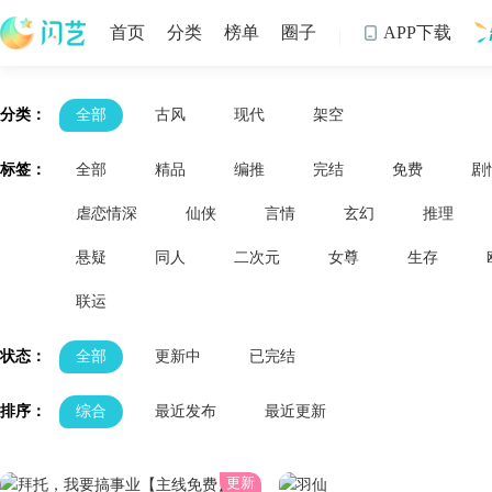
首页
分类
榜单
圈子
APP下载

制
分类：
全部
古风
现代
架空
标签：
全部
精品
编推
完结
免费
剧
虐恋情深
仙侠
言情
玄幻
推理
悬疑
同人
二次元
女尊
生存
联运
状态：
全部
更新中
已完结
排序：
综合
最近发布
最近更新
更新