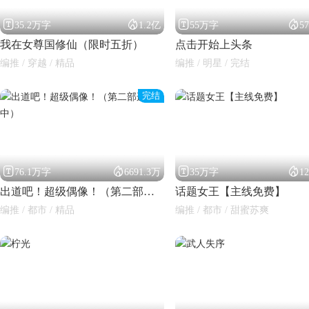




35.2万字
1.2亿
55万字
5
我在女尊国修仙（限时五折）
点击开始上头条
编推 / 穿越 / 精品
编推 / 明星 / 完结
完结




76.1万字
6691.3万
35万字
1
出道吧！超级偶像！（第二部连更中）
话题女王【主线免费】
编推 / 都市 / 精品
编推 / 都市 / 甜蜜苏爽