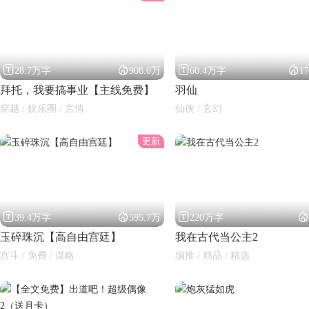




28.7万字
908.0万
60.4万字
1
拜托，我要搞事业【主线免费】
羽仙
穿越 / 娱乐圈 / 言情
仙侠 / 玄幻
更新
闪艺




39.4万字
595.7万
220万字
玉碎珠沉【高自由宫廷】
我在古代当公主2
宫斗 / 免费 / 谋略
编推 / 精品 / 精选