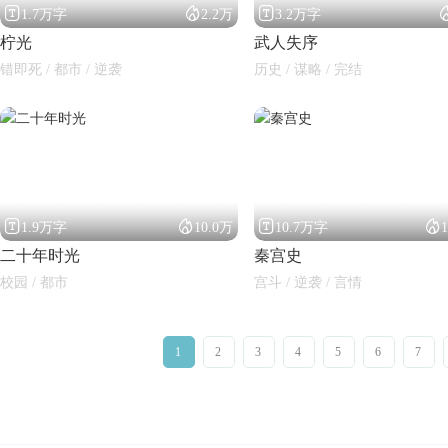



1.7万字
2.2万
3.2万字
柠光
武人失序
错即死 / 都市 / 逆袭
历史 / 谋略 / 完结




1.9万字
10.0万
10.7万字
二十年时光
秦宫史
校园 / 都市
宫斗 / 逆袭 / 言情
1
2
3
4
5
6
7