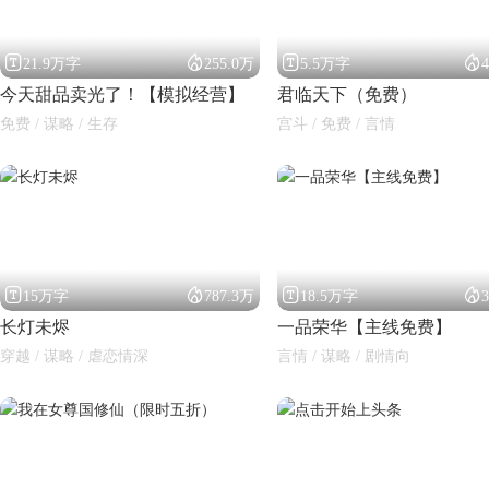




21.9万字
255.0万
5.5万字
今天甜品卖光了！【模拟经营】
君临天下（免费）
免费 / 谋略 / 生存
宫斗 / 免费 / 言情




15万字
787.3万
18.5万字
长灯未烬
一品荣华【主线免费】
穿越 / 谋略 / 虐恋情深
言情 / 谋略 / 剧情向