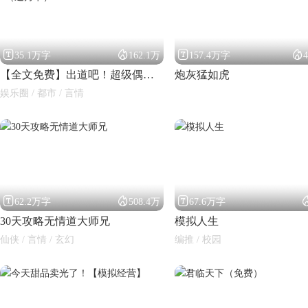




35.1万字
162.1万
157.4万字
【全文免费】出道吧！超级偶像2（送月卡）
炮灰猛如虎
娱乐圈 / 都市 / 言情



62.2万字
508.4万
67.6万字
30天攻略无情道大师兄
模拟人生
仙侠 / 言情 / 玄幻
编推 / 校园