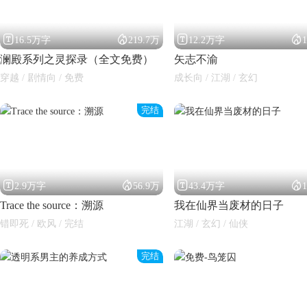




16.5万字
219.7万
12.2万字
澜殿系列之灵探录（全文免费）
矢志不渝
穿越 / 剧情向 / 免费
成长向 / 江湖 / 玄幻
完结




2.9万字
56.9万
43.4万字
Trace the source：溯源
我在仙界当废材的日子
错即死 / 欧风 / 完结
江湖 / 玄幻 / 仙侠
完结