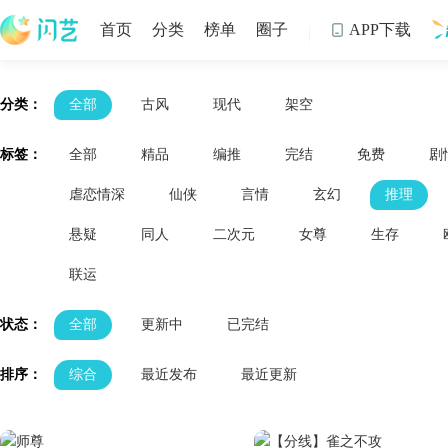
首页
分类
榜单
圈子
APP下载

制
分类：
全部
古风
现代
架空
标签：
全部
精品
编推
完结
免费
剧
虐恋情深
仙侠
言情
玄幻
推理
悬疑
同人
二次元
女尊
生存
联运
状态：
全部
更新中
已完结
排序：
综合
最近发布
最近更新