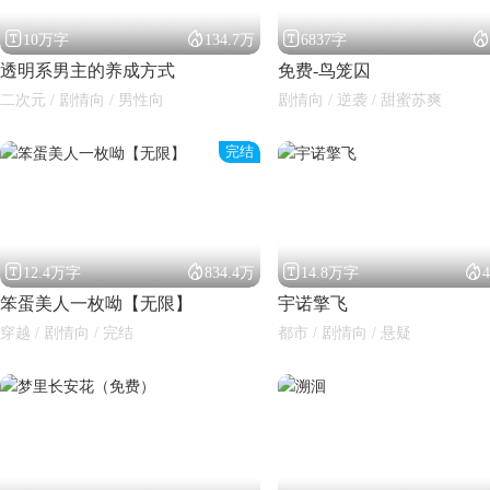




10万字
134.7万
6837字
透明系男主的养成方式
免费-鸟笼囚
二次元 / 剧情向 / 男性向
剧情向 / 逆袭 / 甜蜜苏爽
完结




12.4万字
834.4万
14.8万字
笨蛋美人一枚呦【无限】
宇诺擎飞
穿越 / 剧情向 / 完结
都市 / 剧情向 / 悬疑