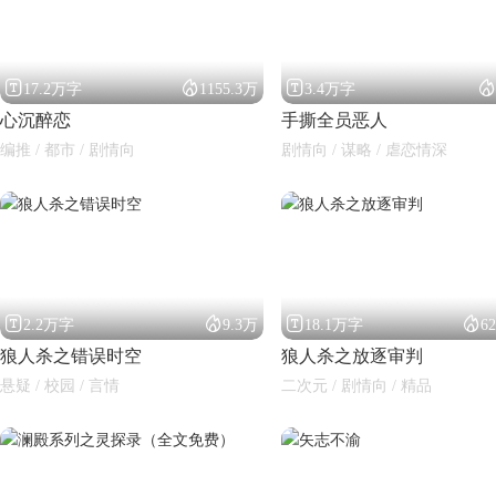




17.2万字
1155.3万
3.4万字
心沉醉恋
手撕全员恶人
编推 / 都市 / 剧情向
剧情向 / 谋略 / 虐恋情深




2.2万字
9.3万
18.1万字
6
狼人杀之错误时空
狼人杀之放逐审判
悬疑 / 校园 / 言情
二次元 / 剧情向 / 精品