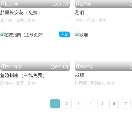



9504字
54.3万
2万字
梦里长安花（免费）
溯洄
成长向 / 免费 / 谋略
悬疑 / 穿越 / 重生
完结



38.5万字
895.1万
5085字
鉴渣指南（主线免费）
戒烟
剧情向 / 免费 / 谋略
错即死 / 男性向 / 生存
1
2
3
4
5
6
7