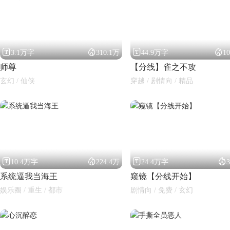




3.1万字
310.1万
44.9万字
1
师尊
【分线】雀之不攻
玄幻 / 仙侠
穿越 / 剧情向 / 精品
闪艺




10.4万字
224.4万
24.4万字
系统逼我当海王
窥镜【分线开始】
娱乐圈 / 重生 / 都市
剧情向 / 免费 / 玄幻