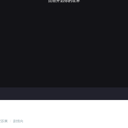
点击开启你的世界
蜜苏爽
/
剧情向