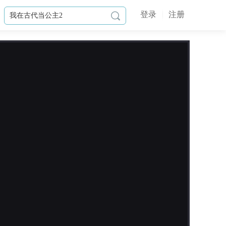
登录
注册

作品简介
你是司芊雪，从维生舱中醒来，失忆
了，还绑定了一个恋爱系统。
你的任务是攻略八个站在权力顶端的
男人，收集好感度，稳定生命体征。
联邦首席、帝国元帅、国民偶像、银
行巨鳄、情报之王……
他们或冰冷、或疯狂、或隐忍，却都
在你使用异能时，投来复杂的目光。

你治愈失控的异能者，声望如日中
更新日志
天，所有人都爱你。
直到你发现，这具完美复生的身体，
2026-08-04
是某人精心打造的样本。
·更换上周周榜冠军指定角色封