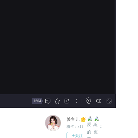
而四年前那场让你“牺牲”的战役，是
面。
一场彻头彻尾的背叛。
·图鉴系统同步更新。
·发放会员成就和服装。
系统说：【收集好感度，你就能成为
·发放抽奖奖励。
救世主。】
2026-07-29
你轻笑：不，我要用他们递来的刀，
·上架150天打卡服装共两件，
为我自己——复仇。
入口在【梦幻衣橱】→【活动
服装】→【打卡服装】第五
相爱相杀，八位男主！主线结局开后
页。
宫。各男主1V1线会在番外更新。
·给打卡满150天的读者发放礼
人类最高寿命200岁，所以各位男主
服。
还很年轻~
·会员时装【血薇冥契】上架衣
柜，入口在【梦幻衣橱】
关键词：现代、玄幻、异能、悬疑、







→【活动服装】→【会员时
|
1604
系统、强强、万人迷、娱乐圈、恋爱
装】第四页，获取方式：贡献
攻略、阵营博弈、失忆复活
值达到3万。
羡鱼儿
2026-07-28
架空，私设如山。
粉丝：
311
|
作品：
2
·更换上周周榜冠军指定角色封
剧本和制作皆为羡鱼儿本人。
+
关注