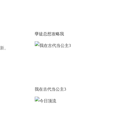
放福利。
2026-07-02
·上架100天打卡服装【永夜】
系列共3套，入口在【梦幻衣
橱】→【活动服装】→【打卡
孽徒总想攻略我
服装】第四页。
·给打卡满100天的读者发放服
装。
2026-07-01
·更换上周周榜冠军指定角色封
面。
·发放打卡满60天服装。
我在古代当公主3
2026-06-23
·更换上周周榜冠军指定角色封
面。
·图鉴系统同步更新。
2026-06-16