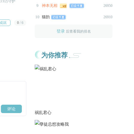
3.9万守护
距R还需25.7万守护
距R还需30万守护
·更新读者提问《风清屿·对其他
9
神本无相
26950
七个男主的评价》剧情500＋，
10
猫韵
26910
入口在海王主界面→【周榜问
成就
0
/
6
答】。
登录
后查看我的排名
2026-07-09
·更新读者提问《沈司珩·自由爱
情生命的排序》剧情500＋，入
为你推荐
者
口在海王主界面→【周榜问
答】。
2026-07-07
·更换上周周榜冠军指定角色封
面。
·图鉴系统同步更新。
2026-07-03
祸乱君心
·7.3-7.16期间主线剧情七折优
惠，原价20闪，现价14闪。
·给首次获得月榜前三的读者发