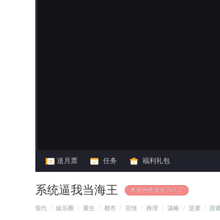
闪艺
送月票
任务
福利礼包
系统逼我当海王
本周热作排名 NO.57
/
现代
/
娱乐圈
/
重生
/
都市
/
言情
/
推理
/
谋略
/
逆袭
/
甜