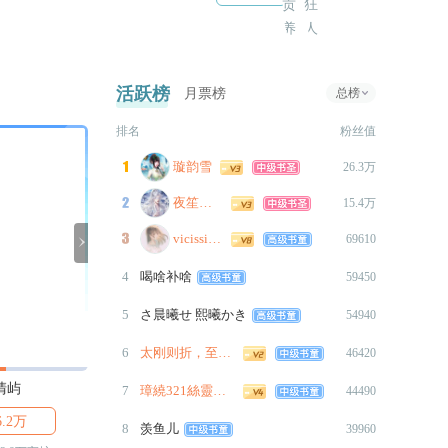
面。
·图鉴系统同步更新。
签
2026-07-21
·更换上周周榜冠军指定角色封
活跃榜
月票榜
总榜
面。
排名
粉丝值
·图鉴系统同步更新。
璇韵雪

26.3万
2026-07-20
·更新读者许愿《沈司珩·游乐园
夜笙俞曲歌

15.4万
约会》小剧场1.5k，入口在海
约
vicissitude

69610
王主界面→【小剧场】。

4
喝啥补啥
2026-07-17
59450
· 主线七折优惠结束。
5
さ晨曦せ 熙曦かき
54940
2026-07-14
6
太刚则折，至察无徒
46420
·更换上周周榜冠军指定角色封
面。
清屿
时晏
谢烬野
7
璋繞321絲靈犀668
44490
·图鉴系统同步更新。
6.2万

4.4万

410
8
羡鱼儿
39960
作
2026-07-13