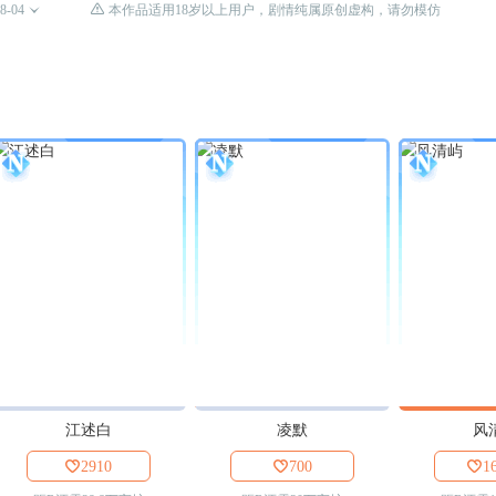

8-04

本作品适用18岁以上用户，剧情纯属原创虚构，请勿模仿
江述白
凌默
风

2910

700

1