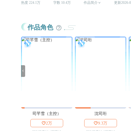
热度 224.1万
字数 10.4万
作品简介

更新2026-0
作品角色

司芊雪（主控）
沈司珩

2万

9.3万