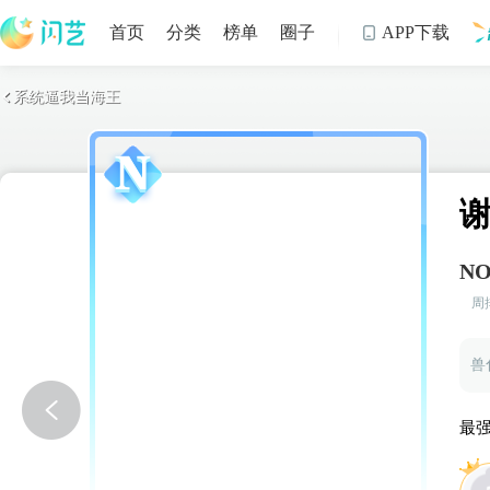
首页
分类
榜单
圈子
APP下载

系统逼我当海王

制
NO
周
兽
从尸
最