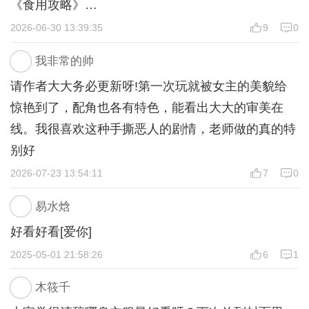
《食用攻略》
关于内容，本文分为【宅斗篇】和【宫斗篇】两个篇
2026-06-30 13:39:35
9
0
章，【宅斗篇】暂定为五个章节，并且全文免费，结
我非常的帅
束之后有三条路可以选择分别是：隐居-即宅斗篇结
请作者大大务必更新呀!第一次玩就被女主的美貌给
局；嫁入国公府-开启宅斗2.0；选秀入宫-开启宫斗篇
惊艳到了，配角也各有特色，能看出大大的审美在
章。
线。我很喜欢这种手撕恶人的剧情，老师做的真的特
PS：嫁入国公府需要与【顾言青】好感度达到一定
别好
数值才会触发小公爷的提亲，宅斗爱好者前期可以多
2026-07-23 13:54:11
7
0
和小公爷培养感情哦
女主全文唯一属性-权谋值用来决定后期【宫斗篇】
易水焓
的线路，分为妖妃线、皇后线、女帝线，各位宝宝可
好看好看[爱你]
根据自己的喜好选择~
2025-05-01 21:58:26
6
1
有其他问题或剧情相关大家尽可在下方评论区进行讨
论，我会尽可能听取大家的意见~
木筱千