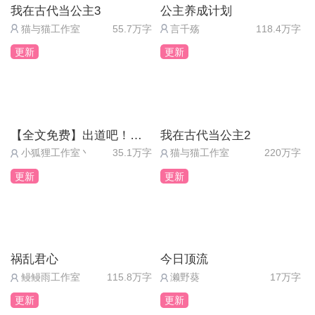
我在古代当公主3
公主养成计划
猫与猫工作室
55.7万字
言千殇
118.4万字
更新
更新
【全文免费】出道吧！超级偶像2（送月卡）
我在古代当公主2
小狐狸工作室丶
35.1万字
猫与猫工作室
220万字
更新
更新
祸乱君心
今日顶流
鳗鳗雨工作室
115.8万字
濑野葵
17万字
更新
更新