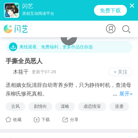
闪艺
免费下载
原创互动阅读平台
3.4万字 · 5273人气 · 99.3M · 1300贡献值
离线观看、免费福利，更多作品任你选
手撕全员恶人
木筱千
更新于07-28
+ 关注
丞相嫡女阮清辞自幼寄养乡野，只为静待时机，查清母
亲柳氏惨死真相。
展开
归相府后，继母苏氏百般构陷，生父凉薄自私，
古风
剧情向
谋略
虐恋情深
逆袭
待苏氏罪证确凿、大仇得报，人生三分前路铺开：
归隐江南，守一方烟火；嫁入世侯门，携手对抗暗流；
收藏
下载
分享
踏入深宫，手握滔天权柄。
复仇不是终点，她的归宿，从来不由旁人安排。