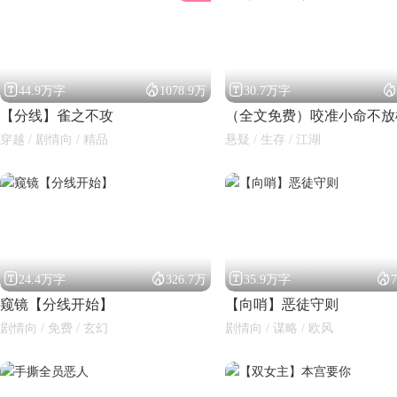




44.9万字
1078.9万
30.7万字
【分线】雀之不攻
（全文免费）咬准小命不放
穿越 / 剧情向 / 精品
悬疑 / 生存 / 江湖
闪艺




24.4万字
326.7万
35.9万字
窥镜【分线开始】
【向哨】恶徒守则
剧情向 / 免费 / 玄幻
剧情向 / 谋略 / 欧风