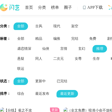
首页
分类
榜单
圈子
APP下载

制
分类：
全部
古风
现代
架空
标签：
全部
精品
编推
完结
免费
剧
虐恋情深
仙侠
言情
玄幻
推理
悬疑
同人
二次元
女尊
生存
联运
状态：
全部
更新中
已完结
排序：
综合
最近发布
最近更新
更新