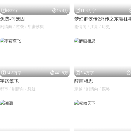



6837字
15.4万
11.3万字
免费-鸟笼囚
梦幻群侠传2外传之东瀛往
剧情向 / 逆袭 / 甜蜜苏爽
剧情向 / 江湖 / 历史




14.8万字
441.9万
5.4万字
宇诺擎飞
醉画相思
都市 / 剧情向 / 悬疑
穿越 / 剧情向 / 谋略