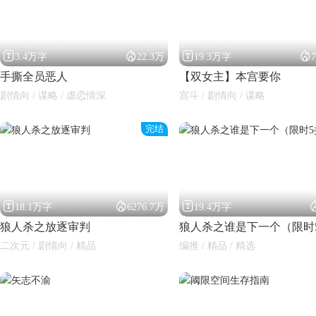




3.4万字
22.3万
19.3万字
手撕全员恶人
【双女主】本宫要你
剧情向 / 谋略 / 虐恋情深
宫斗 / 剧情向 / 谋略
完结



18.1万字
6276.7万
19.4万字
狼人杀之放逐审判
狼人杀之谁是下一个（限时
二次元 / 剧情向 / 精品
编推 / 精品 / 精选