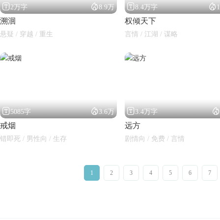




2万字
8.9万
8.4万字
溯洄
权倾天下
悬疑 / 穿越 / 重生
言情 / 江湖 / 谋略




5085字
3.6万
3.4万字
戒烟
远方
错即死 / 男性向 / 生存
剧情向 / 免费 / 言情
1
2
3
4
5
6
7