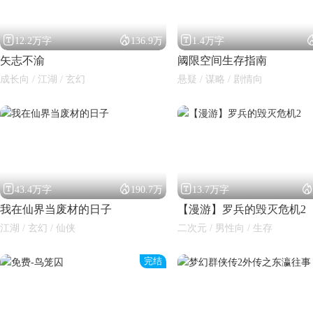



12.2万字
136.9万
1.4万字
矢志不渝
阈限空间生存指南
成长向 / 江湖 / 玄幻
悬疑 / 谋略 / 剧情向




43.4万字
190.7万
13.7万字
我在仙界当废材的日子
【漫游】罗兵的毁灭危机2
江湖 / 玄幻 / 仙侠
二次元 / 男性向 / 生存
完结