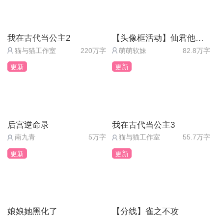
我在古代当公主2
【头像框活动】仙君他道心不稳
猫与猫工作室
220万字
萌萌软妹
82.8万字
更新
更新
后宫逆命录
我在古代当公主3
南九青
5万字
猫与猫工作室
55.7万字
更新
更新
娘娘她黑化了
【分线】雀之不攻