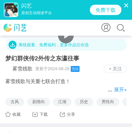
闪艺
免费下载
原创互动阅读平台
11.3万字 · 3659人气 · 367.9M · 1300贡献值
离线观看、免费福利，更多作品任你选
梦幻群侠传2外传之东瀛往事
雾雪残歌
更新于2024-08-26
+ 关注
完结
雾雪残歌与关重七联合打造！
展开
还记的是在零六还是零七年的某个下午，在透过玻璃照
古风
剧情向
江湖
历史
男性向
推
射的阳光中，发现了一款名叫《梦幻群侠传2六道轮
回》的碟片。
收藏
下载
分享
当时这款感动了无数人的作品。安装完毕之后，运行游