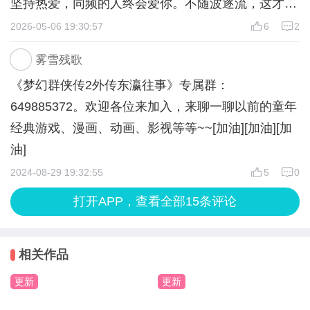
坚持热爱，同频的人终会爱你。不随波逐流，这才是
我们这个世界的丰富多彩之处，希望能看见更多和作
2026-05-06 19:30:57
6
2
者大大一样坚持自我的人！
雾雪残歌
很好的作品，新旧融合的恰到好处，bgm也很好听。
《梦幻群侠传2外传东瀛往事》专属群：
全员he对读者也真的太友好啦，以前被仙剑虐的稀里
649885372。欢迎各位来加入，来聊一聊以前的童年
哗啦的....
经典游戏、漫画、动画、影视等等~~[加油][加油][加
东瀛这个也是真的很有亮点，而且也没有种族歧视。
油]
很好的作品~希望被更多有情怀的小伙伴发现~
2024-08-29 19:32:55
5
0
打开APP，查看全部15条评论
相关作品
更新
更新