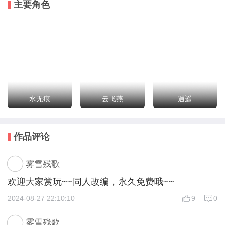
主要角色
戏，这趣味横生的故事，令人感动或热血的BMG，就算
关闭电脑后，仍然如同余音绕梁般在耳边盘旋回响。
关重七所展现的世界，已经远非梦幻这个网络游戏的原
本设定这么简单了。一代中童年时光中的红颜知己、长
大之后的十年之约、丧失红颜的绝望；二代中十二岁丧
失至亲的无助、深爱的女子嫁于他人时的那种撕心裂
水无痕
云飞燕
逍遥
肺。。。
作品评论
前段时间又在想：如果或多或少改变其中几首BGM、在
加上一些作为补充要素的剧情、并以多人视角的方式展
雾雪残歌
开梦2的剧情又会如何呢？
欢迎大家赏玩~~同人改编，永久免费哦~~
雾雪制作了一款《梦幻群侠传2六道轮回》的外传系
2024-08-27 22:10:10
9
0
列，《梦幻群侠传2外传东瀛往事》。
雾雪残歌