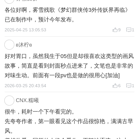
回到之前最开始的话题，群侠传系列带来的美好，还有
各位好啊，雾雪残歌《梦幻群侠传3外传妖界再临》
群侠传的剧情，在二十年前的国产中有很多。零几年的
已在制作中，预计今年发布。
时候，也是华语乐坛的巅峰。甚至也是华语漫画、动画
2025-04-25 13:05:53
9
1
和小说的巅峰。。。
ʚ沐柠ɞ
曾经看过一句话，或许我们不是喜欢以前的国产游戏，
好对胃口，虽然我生于05但是却很喜欢这类型的画风
也不是喜欢以前的国产电视剧。我们是喜欢以前的社会
故事，简直是看到封面秒点进来了，文笔也是非常的
环境、人文背景和那些时光。
对味生动。前面有一段pv也是做的很用心[加油]
2026-03-25 20:43:54
6
1
CNX.糯曦
很牛，耗时一个下午看完的。
先夸夸作者，第一眼看见这个作品很惊艳，满满古早
风。