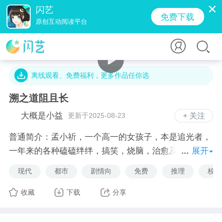
闪艺
免费下载
原创互动阅读平台
2.2万字 · 2.7万人气 · 37.6M · 900贡献值
离线观看、免费福利，更多作品任你选
溯之道阻且长
大概是小益
更新于2025-08-23
+ 关注
普通简介：孟小祈，一个高一的女孩子，本是追光者，
一年来的各种磕磕绊绊，搞笑，烧脑，治愈及致郁经
展开
历，成为了别人仰慕的对象，成为了别人的光，也成了
现代
都市
剧情向
免费
推理
校园
别人的救赎。
收藏
下载
分享
非主流悬疑版：城市的车水马龙，快速轻捷的运作中，
隐藏着鲜为人知的封尘了十年的秘密，揭开真相，孟小