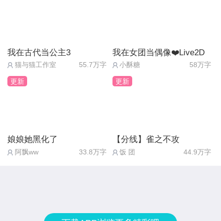
我在古代当公主3
我在女团当偶像❤️Live2D
猫与猫工作室
55.7万字
小酥糖
58万字
更新
更新
娘娘她黑化了
【分线】雀之不攻
阿飘ww
33.8万字
饭 团
44.9万字