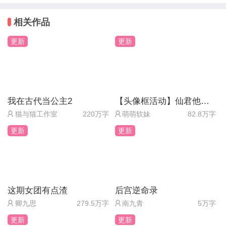
相关作品
更新
更新
我在古代当公主2
【头像框活动】仙君他道心不稳
猫与猫工作室
220万字
萌萌软妹
82.8万字
更新
更新
这期女团有点渣
后宫逆命录
卿九思
279.5万字
南九青
5万字
更新
更新