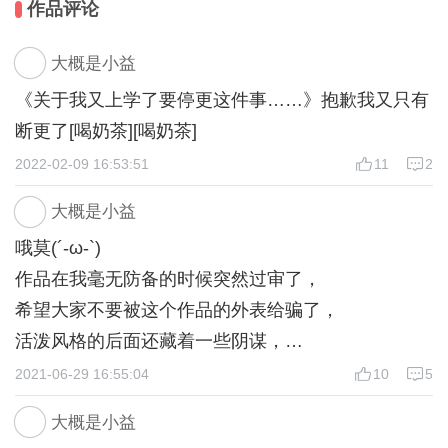
作品评论
祈发现对自己以后的人生道路产生了巨大影响。
“真相可没有几个活泼小鬼一样的美好...”
大概是小益
——————
《关于我又上学了要停更这件事……》抱歉我又只有
一个并不是十分完美的小故事，
断更了[喝奶茶][喝奶茶]
但是构思了好久，制作的过程也十分艰难。
制作/剧本：小益
2022-02-09 16:53:51
11
2
大概是小益
哦莫(´-ω-`)
作品在我毫无防备的时候突然过审了，
希望大家不要被这个作品的外表给骗了，
活泼风格的后面还藏着一些阴谋，
敬请期待，祝大家玩得开心。
2021-06-29 16:55:04
10
5
ps：中考成绩要出来了， 保佑！！万事胜意！！
大概是小益