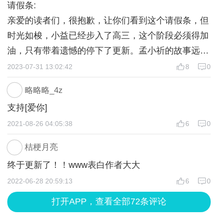
请假条:
亲爱的读者们，很抱歉，让你们看到这个请假条，但
时光如梭，小益已经步入了高三，这个阶段必须得加
油，只有带着遗憾的停下了更新。孟小祈的故事远没
结束，我的未来也还在熠熠生辉的远方。
2023-07-31 13:02:42
8
0
我的作品不可能烂尾【当然离完结还早的很】，为了
略略略_4z
发电的初心一直都没变，为了完成我9岁时的梦想。
支持[爱你]
恳请大家再等等我，2024的六月准时和大家见面。祝
2021-08-26 04:05:38
6
0
大家在三次元里万事如意！祝我2024高考成功上岸！
桔梗月亮
终于更新了！！www表白作者大大
2022-06-28 20:59:13
6
0
打开APP，查看全部72条评论