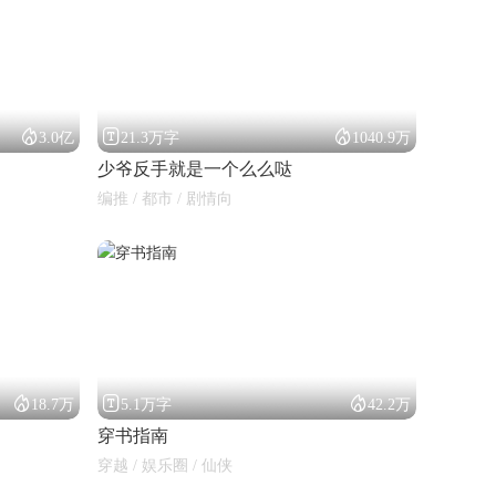



3.0亿
21.3万字
1040.9万
少爷反手就是一个么么哒
编推 / 都市 / 剧情向



18.7万
5.1万字
42.2万
穿书指南
穿越 / 娱乐圈 / 仙侠