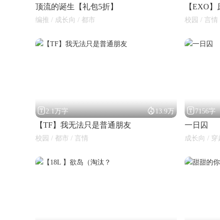
顶流的诞生【礼包5折】
【EXO
编推 / 成长向 / 都市
校园 / 言情 



2.1万字
13.9万
7156字
【TF】我无法只是普通朋友
一日囚
校园 / 都市 / 言情
成长向 / 穿