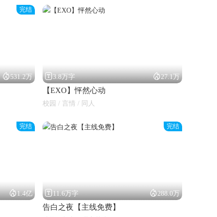
完结



531.2万
3.8万字
27.1万
【EXO】怦然心动
校园 / 言情 / 同人
完结
完结



1.4亿
11.6万字
288.0万
）
告白之夜【主线免费】