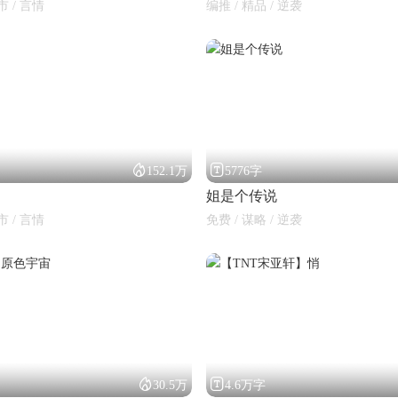
市 / 言情
编推 / 精品 / 逆袭


152.1万
5776字
姐是个传说
市 / 言情
免费 / 谋略 / 逆袭


30.5万
4.6万字