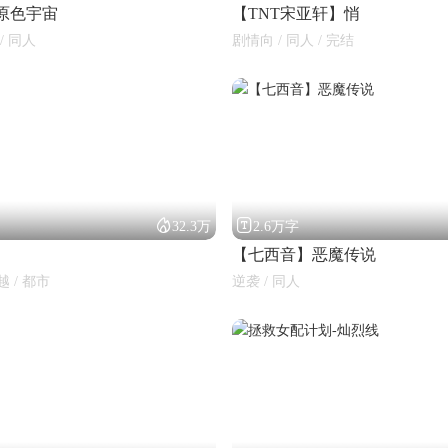
】原色宇宙
【TNT宋亚轩】悄
/ 同人
剧情向 / 同人 / 完结


32.3万
2.6万字
【七西音】恶魔传说
越 / 都市
逆袭 / 同人