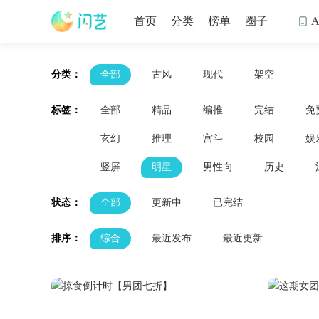
首页
分类
榜单
圈子

分类：
全部
古风
现代
架空
标签：
全部
精品
编推
完结
免
玄幻
推理
宫斗
校园
娱
竖屏
明星
男性向
历史
状态：
全部
更新中
已完结
排序：
综合
最近发布
最近更新