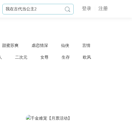
登录
注册

甜蜜苏爽
虐恋情深
仙侠
言情
人
二次元
女尊
生存
欧风