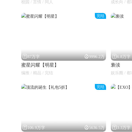
校园 / 言情 / 同人
成长向 / 都
完结



87万字
9996.2万
6.8万字
蜜星闪耀【明星】
亵渎
编推 / 精品 / 完结
娱乐圈 / 都
完结



106.9万字
5636.5万
3.3万字