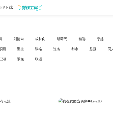
APP下载
制作工具
费
剧情向
成长向
错即死
精选
穿越
乐圈
重生
谋略
逆袭
都市
悬疑
同
江湖
限免
联运