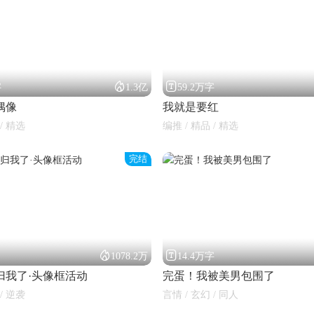


字
1.3亿
59.2万字
偶像
我就是要红
/ 精选
编推 / 精品 / 精选
完结


1078.2万
14.4万字
归我了·头像框活动
完蛋！我被美男包围了
/ 逆袭
言情 / 玄幻 / 同人