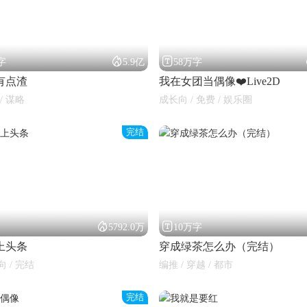


万字
5.9亿
58万字
有点渣
我在女团当偶像❤️Live2D
/ 谋略
成长向 / 免费 / 娱乐圈
完结


5792.0万
10万字
上头条
穿成绿茶怎么办（完结）
向 / 完结
编推 / 穿越 / 都市
完结