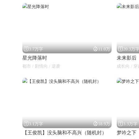



3.7万字
11.0万
20.3万
星光降落时
未来影后
都市 / 剧情向 / 逆袭
成长向 / 穿



3.1万字
18.9万
3.3万字
【王俊凯】没头脑和不高兴（随机封）
梦吟之下