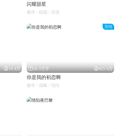
闪耀甜星
都市 / 校园 / 言情
完结



19.4万
20.3万字
825.9万
你是我的初恋啊
都市 / 谋略 / 完结