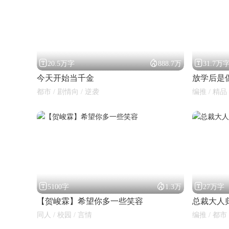



20.5万字
888.7万
31.7万
今天开始当千金
放学后是
都市 / 剧情向 / 逆袭
编推 / 精品 



5100字
1.3万
27万字
【贺峻霖】希望你多一些笑容
总裁大人
同人 / 校园 / 言情
编推 / 都市 