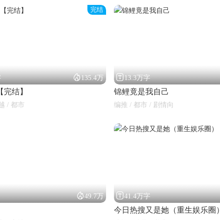
完结


字
135.4万
13.3万字
【完结】
锦鲤竟是我自己
越 / 都市
编推 / 都市 / 剧情向


49.7万
41.4万字
今日热搜又是她（重生娱乐圈