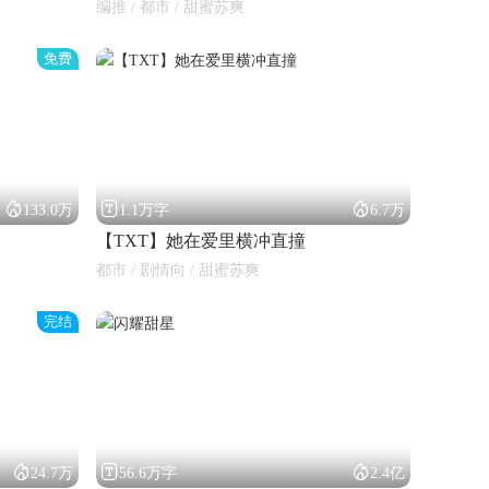
编推 / 都市 / 甜蜜苏爽
免费



133.0万
1.1万字
6.7万
【TXT】她在爱里横冲直撞
都市 / 剧情向 / 甜蜜苏爽
完结



24.7万
56.6万字
2.4亿