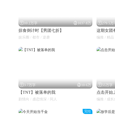



10.2万字
1037.8万
279.5
掠食倒计时【男团七折】
这期女团
娱乐圈 / 都市 / 逆袭
编推 / 精品 
闪艺



3.7万字
10.6万
55万字
【TNT】被落单的我
点击开始
剧情向 / 虐恋情深 / 同人
编推 / 成长
完结