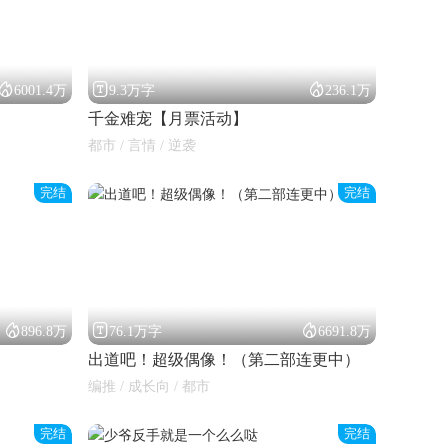



6001.4万
9.3万字
236.1万
千金难宠【月票活动】
都市 / 言情 / 逆袭
完结
完结



896.8万
76.1万字
6691.8万
出道吧！超级偶像！（第二部连更中）
编推 / 成长向 / 都市
完结
完结