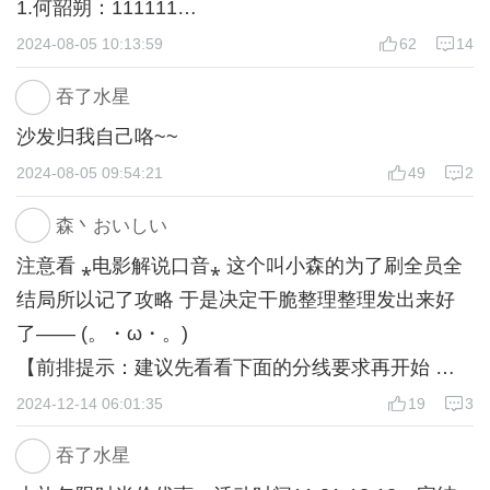
1.何韶朔：111111
*周更5K+，作者坑品有保障，欢迎入坑~
2.周应淮：222221
2024-08-05 10:13:59
62
14
3.宋梵清：232331
吞了水星
4.时煜然：154112
沙发归我自己咯~~
5.秦落尘：223323
2024-08-05 09:54:21
49
2
剧情——
森丶おいしい
1.你们刚才在说什么？（情感+5）
注意看 ⁎电影解说口音⁎ 这个叫小森的为了刷全员全
我是谁？（专注+5）
结局所以记了攻略 于是决定干脆整理整理发出来好
这是哪里？（果决+5）
了—— (。・ω・。)
（全选一遍）
【前排提示：建议先看看下面的分线要求再开始 还
有貌似走时弟弟线想he的是必须走测试的 不然不买
2024-12-14 06:01:35
19
3
2.接受别墅（情感+5）
好感的话不够】﹙小声：难道是为了符合青梅竹马的
拒绝别墅（果决+5）
吞了水星
设定？两小无猜嘛﹚