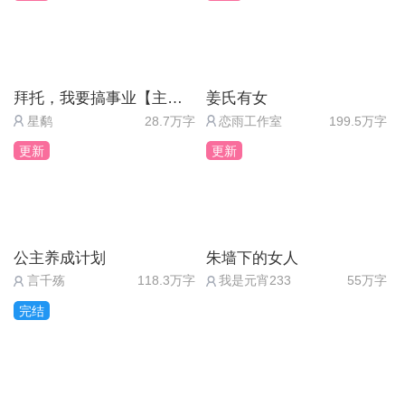
最后一方净土的天使
| 第一章
8.不抵触宋梵清（宋梵清好感+5）
最后呼应一下开头，表白时煜然小弟弟，我超级喜欢
你们刚才在说什么？（情感+5）
不愿意和宋梵清有过多接触（果决+5）
你呀[爱你]
我是谁？（专注+5）
拜托，我要搞事业【主线免费】
姜氏有女
（悄悄：也超级喜欢水星[害羞]）
这是哪里？（果决+5）
9.去打个招呼（情感+5）
星鹬
28.7万字
恋雨工作室
199.5万字
• 无顺序要求 可以都选一遍
还是算了吧（果决+5）
更新
更新
接受别墅（情感+5）
拒绝别墅（果决+5）
公主养成计划
朱墙下的女人
怨恨周应淮（情感+5）
言千殇
118.3万字
我是元宵233
55万字
想听听他的解释（周应淮好感度+5）
完结
热情招呼何韶朔（何韶朔好感度+5）
敷衍过去（果决+5）