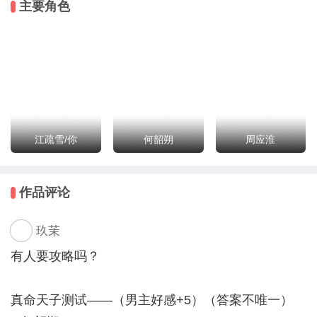
主要角色
帅哥纷纷住入别墅，开始了幸mei福xiu快mei活sao的合
住生活～要和这么多帅哥同住一屋，好紧张啊！
果然，原作里的高冷校草主动找你应聘，他唯独对你情
有独钟；
不对，来你家借宿的心理医生偏偏和前世那个渣男同名
同姓、长相神似，莫非这真的是巧合；
脆弱易碎的玻璃美男是极有才华的年轻画家，等等，他
江疏雪/你
何韶朔
周应淮
向你告白了！他说你只属于他一个人……他竟是病娇
男；
作品评论
还有，活泼可爱的邻家弟弟每天除了粘着你，就是粘着
你。你看着他充满智慧的眼睛，他好像早已洞察一切；
玖茉
就连原作里满心满眼都是工作的npc被你救起后也觉醒
了自我意识，他彻底爱上了你。
有人要攻略吗？
江疏雪：当小锦鲤的感觉可真不错！（挠挠头）我差点
忘记还要回到原来的世界这件事了……
真命天子测试——（男主好感+5）（答案不唯一）