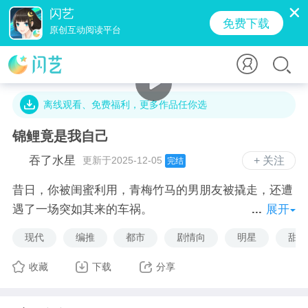
闪艺
免费下载
原创互动阅读平台
13.3万字 · 6.7万人气 · 495.7M · 206.4万贡献值
离线观看、免费福利，更多作品任你选
锦鲤竟是我自己
吞了水星
更新于2025-12-05
+ 关注
完结
昔日，你被闺蜜利用，青梅竹马的男朋友被撬走，还遭
遇了一场突如其来的车祸。
展开
如今，你是小说里的女主角，不仅出身名门，家中有数
现代
编推
都市
剧情向
明星
甜蜜
不清的财富，还拥有锦鲤体质，是现实中的锦鲤本鲤！
江疏雪：有金手指真好啊，想吃好吃的在心里默念一声
收藏
下载
分享
就有人给我送过来，想住大别墅随便念叨两句老爸就把
别墅钥匙交给我……我想想，后面的剧情好像是几位大