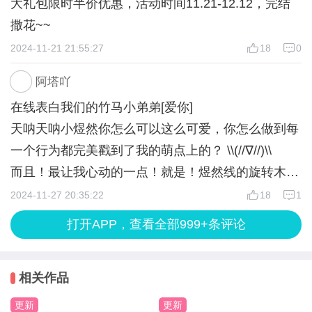
大礼包限时半价优惠，活动时间11.21-12.12，完结
3.怨恨周应淮（情感+5）
撒花~~
| 观前测试：⁎仅作参考 答案不唯一！﹙手打可能有
想听听他的解释（周应淮好感+5）
2024-11-21 21:55:27
18
0
误 请以数字顺序为准
何韶朔：（111111）太阳 苹果 综艺节目 无边无际的
4.热情招呼何韶朔（何韶朔好感+5）
阿塔吖
大海 爽朗热情的人 比你大
敷衍过去（果决+5）
在线表白我们的竹马小弟弟[爱你]
周应淮：（222331）月亮 西柚 新闻联播 繁华热闹的
天呐天呐小煜然你怎么可以这么可爱，你怎么做到每
都市 才华横溢的人 比你大
5.让何韶朔去开门（何韶朔好感+5）
一个行为都完美戳到了我的萌点上的？ \\(//∇//)\\
宋梵清：（333333）星星 青提 电视剧 繁华热闹的都
自己去开门（周应淮好感+5）
而且！最让我心动的一点！就是！煜然线的旋转木
市 才华横溢的人 与你年纪相当
马！哇啊啊！小煜然坐在旋转木马上时真的好像童话
2024-11-27 20:35:22
18
1
时煜然：（151212）太阳 橘子 综艺节目 广袤无垠的
6.帮忙清洁的人（周应淮好感+5）
故事里稚气未脱的小白马王子啊，一头蓬蓬的白色小
草原 爽朗热情的人 比你小
打开APP，查看全部999+条评论
与你无关（何韶朔好感+5）
卷毛，再配上那样一双不染世俗、永远保持着自己的
秦落尘：（222222）月亮 西柚 新闻联播 广袤无垠的
纯真美好的眼睛，那就是童话故事里标配的小王子造
草原 温文尔雅的人 比你小
7.先向周应淮说明情况（周应淮好感+5）
相关作品
型啊！[爱你]
先为宋梵清消除误会（宋梵清好感+5）
如果这世间万物都污染堕落，那你就是这世间守护着
更新
更新
正篇