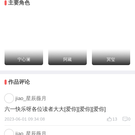
主要角色
✱第三系列故事《冥界往事录》正式上线，正在持续更
新中……
▼授权如下▼:
剧本：【jiao_星辰薇月(作者本人，原创)】。
✱更多授权信息已搬至作品公告✱
✱原创作品，禁止一切抄袭、改编行为；如若发现，维
宁心澜
阿藏
冥玺
权到底✱
✱请勿将作品内容上传至其他平台、网站✱
作品评论
jiao_星辰薇月
六一快乐呀各位读者大大[爱你][爱你][爱你]
2023-06-01 09:34:08
13
0
jiao_星辰薇月