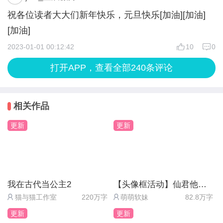
祝各位读者大大们新年快乐，元旦快乐[加油][加油]
[加油]
2023-01-01 00:12:42
10
0
打开APP，查看全部240条评论
相关作品
更新
更新
我在古代当公主2
【头像框活动】仙君他道心不稳
猫与猫工作室
220万字
萌萌软妹
82.8万字
更新
更新