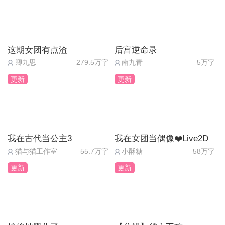
这期女团有点渣
后宫逆命录
卿九思
279.5万字
南九青
5万字
更新
更新
我在古代当公主3
我在女团当偶像❤️Live2D
猫与猫工作室
55.7万字
小酥糖
58万字
更新
更新