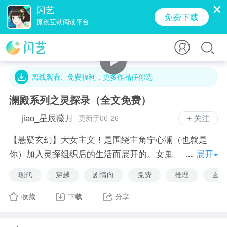
闪艺
免费下载
原创互动阅读平台
16.5万字 · 3.8万人气 · 574.0M · 6.7万贡献值
离线观看、免费福利，更多作品任你选
澜殿系列之灵探录（全文免费）
jiao_星辰薇月
更新于06-26
+ 关注
【悬疑玄幻】大女主文！是围绕主角宁心澜（也就是
你）加入灵探组织后的生活而展开的。女鬼、僵尸、妖
展开
魔……一个个诡异的超自然事件出现在你的身边。随着
现代
穿越
剧情向
免费
推理
玄幻
剧情的进一步发展，你的真实身世也逐渐浮出水面；而
隐藏在这一系列事件背后的真正操纵者也在此时现
收藏
下载
分享
身……