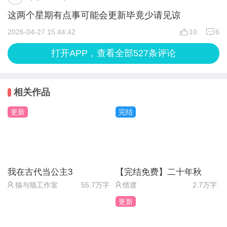
看情况买。4关于粉丝值，在粉丝榜(闪艺介面，不是
这两个星期有点事可能会更新毕竟少请见谅
游戏内)里有说明。5粉丝值和贡献值兑换的刀连击建
2026-04-27 15:44:42
10
6
议先不领，这样好刷成就(一次攻击耗一蓝，且费
打开APP，查看全部527条评论
时)。6枪建议高级前不买太费钱了无法升级。7目前
商店的性价比太低，建议先留着闪币赠币，后面可能
有大用。8随时准备1到3瓶饮用水，怕打到一半没蓝
相关作品
挥刀。9枪一次攻击加一点熟练度。
更新
完结
Bug总结:1每日签到进阶石与商店币图标反了2防御力
修复问题(可能仅我有)。3步枪熟练度升一级后暴击率
提了5%(原来40%)但战斗时显示41%，之后熟练度升
级无任何加成。有些bug我忘了。
我在古代当公主3
【完结免费】二十年秋
最后希望作品继续做大做强，也希望我的见解对大家
猫与猫工作室
55.7万字
惜渡
2.7万字
有帮助，以上看法仅个人观点，大家可以继续完善或
更新
发表自己的观点，谢谢。