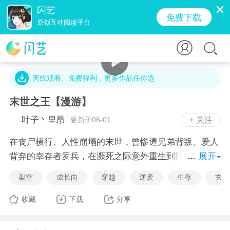
闪艺
免费下载
原创互动阅读平台
14.6万字 · 2.3万人气 · 410.2M · 48.3万贡献值
离线观看、免费福利，更多作品任你选
末世之王【漫游】
叶子丶里昂
更新于06-01
+ 关注
在丧尸横行、人性崩塌的末世，曾惨遭兄弟背叛、爱人
背弃的幸存者罗兵，在濒死之际意外重生到同名同姓的
展开
懦弱少年身上。这一次，他不仅要带着原主的执念，守
架空
成长向
穿越
逆袭
生存
玄幻
护唯一的妹妹罗瑶，更要向所有背叛者、施暴者展开复
仇。从庇护所底层的破屋起步，他凭借前世五年的末世
收藏
下载
分享
战斗经验，在资源匮乏、危机四伏的绝境中挣扎求生：
为换取药品和食物，闯入废弃工厂猎杀丧尸获取晶核，