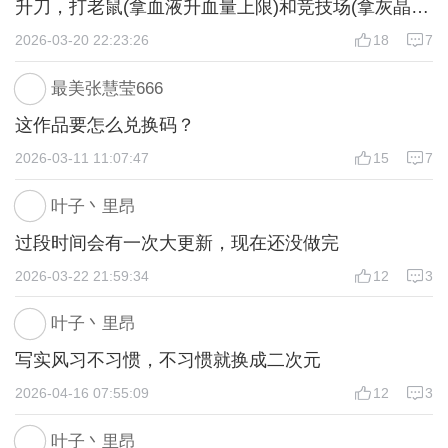
升刀，打老鼠(拿血液升血量上限)和竞技场(拿灰晶
核，在杨妹和刀哥那补饥饿和水，千万不要去旁边屋
2026-03-20 22:23:26
18
7
子买饮用水，巨亏，15灰晶核只补40水，别问我怎么
最美张慧莹666
知道的)拿成就，到中级后把刀升满，可以只打老鼠
这作品要怎么兑换码？
(准备拿高级)，因为灰晶核足够救命了(饿，渴死)，
2026-03-11 11:07:47
15
7
拿到高级后，就随便玩了。
注意事项:1普通异能加防御，但我玩的时候修防御有
叶子丶里昂
bug就是修不了，选择方面保持中立，因为便宜。2打
过段时间会有一次大更新，现在还没做完
商店币的玩法是点一下枪械会自动攻击，下蹲躲弹，
2026-03-22 21:59:34
12
3
上下箭头移动可躲雷，用步枪打一次要40几发，建议
高阶后刷。3尸语者挺贵，有三个技能，二主一被，
叶子丶里昂
主:一个吸很少血，伤害低(没用)，第二个耗25蓝打大
写实风习不习惯，不习惯就换成二次元
量伤害，有时候比满伤匕首低些，有时候大于二次满
2026-04-16 07:55:09
12
3
伤匕首伤害(不评价)。被:攻击一次后，傀儡被动打一
下敌人(耗一格蓝)伤害超低(没用)，所以建议更新后
叶子丶里昂