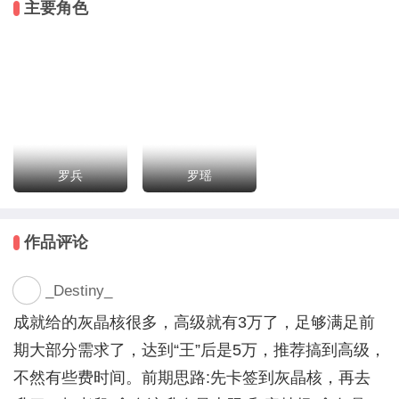
主要角色
却意外遭遇狂热的火蝠教洗脑现场与帮派火并；为守护
妹妹免于被拍卖场贩卖，被迫踏入生死决斗场，与凶残
的帮派成员、狂热的邪教教徒、投机取巧的混混展开殊
死厮杀。在这条铺满荆棘的求生之路上，他遇到了冷静
的技术流战友，得到了落魄老兵的指点，也遭遇了神秘
黑衣人的屡次相助，更要面对人性的贪婪与背叛。罗兵
唯有握紧手中的刀，以血为墨，以刃为途，在丧尸与人
罗兵
罗瑶
心的双重绞杀中，杀出一条守护与复仇的生路，誓要站
在末世顶端，让所有欺辱过他们的人付出代价。
作品评论
_Destiny_
成就给的灰晶核很多，高级就有3万了，足够满足前
期大部分需求了，达到“王”后是5万，推荐搞到高级，
不然有些费时间。前期思路:先卡签到灰晶核，再去