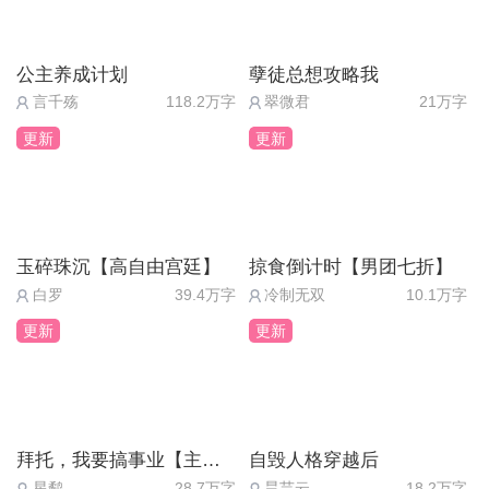
公主养成计划
孽徒总想攻略我
言千殇
118.2万字
翠微君
21万字
更新
更新
玉碎珠沉【高自由宫廷】
掠食倒计时【男团七折】
白罗
39.4万字
冷制无双
10.1万字
更新
更新
拜托，我要搞事业【主线免费】
自毁人格穿越后
星鹬
28.7万字
昙芸云
18.2万字