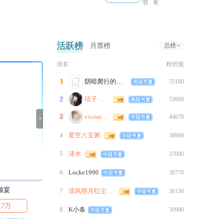
填，填进去换一瞬的欢愉、换
一张牌、换一次骰子落地时的
心跳。 共计1.9k+
活跃榜
月票榜
总榜
2026-04-14
桑榆限时触摸【风未歇-朝朝暮
排名
粉丝值
暮】更新6.7k已完结，共计
阴暗爬行的鲤鱼
9712字

55180
已开放绝版兑换卷兑换
玹子维生素了没

53900
2026-04-07
vicissitude

44670

桑榆限时触摸更新3k+，下周完
结
4
星空八宝粥
38960
抱歉拖了很久,下周开启绝版兑
5
泽水
37000
换卷兑换
6
Locke1990
36770
2026-03-02
礼包限时八折结束
倾宴
见录生
洛晚清
7
清风明月红尘一梦
36150
请完成打卡要求的师姐从作品
.7万

3.6万

5.6万
开头处获取番外卷*1
8
K小条
30990