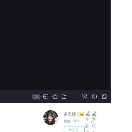
定。
请从作品最开头处领取.
————
2026-07-29
【洛晚清】“修真一途，本就逆天而
无字数更新 发放26暑期兑换卷
为，我洛晚清之道，更与他人无关，
请从作品最开头处领取
飞升也好，声陨也罢，自苦自渡！”
2026-07-24
【沈卿尘】“晚清，你只需站在那
本次更新裴倾宴触摸番外【绕
里，上穷碧落下黄原，我自会为你而
指缠】2k+
来。”
【桑榆】“师姐，你定要清白坐高
2026-07-16
台，爱恨嗔痴，人间污秽，就由师妹
本次更新主线剧情2.7k——拍
为你一一荡平！”
卖场
【系统】“记住我的名字然后忘记
2026-07-05
吗？没良心的宿主。”
本次更新裴倾宴触摸【绕指
【见录生】“误此生，遇良人。”







|
210
缠】3.7k+
【裴倾宴】“我……找到你了。”
已开放番外卷兑换
谢景肆
2026-04-28
粉丝：
876
|
作品：
5
本次更新主线剧情——这是真
正的“销金窟”。金山银海往里
+
关注