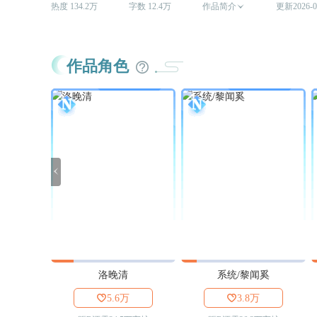
热度 134.2万
字数 12.4万
作品简介

更新2026-0
作品角色

洛晚清
系统/黎闻奚

5.6万

3.8万