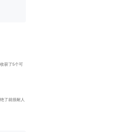
8.1-8.31期间仅需1月票即可获
得小剧场，本次活动不可使用
番外卷兑换，小概率返厂
评论区内打卡七日可获得对应
奖励，详情请查看圈子内部
2025-08-30
1.本次更新黎闻奚生番【双面】
2.5k+
2.新增版权信息
黎闻奚生日活动已开启，8.19-
9.2为黎闻奚守护2000即可阅读
番外【双面】后续内容
同名圈子内有近期活动提醒，
8.1-8.31期间仅需1月票即可获
得小剧场，本次活动不可使用