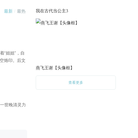
2025-10-15
1.本次更新黎闻奚生番【双面】
我在古代当公主3
至完结 共计7.5k+
——她是我的锚，是我这艘在
没有方向的浩海上漂泊太久唯
一可以停下休憩的地方，她脆
弱，也坚韧；她清冷，也炙
热。
2.本次更新主线剧情
3.为特定用户发放七日签到奖励
燕飞王谢【头像框】
本次共计更新字数为：5.1k+字
查看更多
2025-09-02
1.修复bug
黎闻奚生日活动已开启，8.19-
9.2为黎闻奚守护2000即可阅读
番外【双面】后续内容
同名圈子内有近期活动提醒，