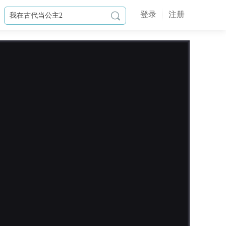
登录
注册

作品简介
万神陨落后，修仙界气稀薄，百万年
间无人飞升。
你，洛晚清，天生仙胎，剑尊门下首
席弟子，更是人族长公主，生来的天
之骄子。
直到，一个自称系统的灵体找到你。
你看到了所谓的命运
在那里，你只是别人故事的背景板，
垫脚石。

按系统任务，夺取气运？
更新日志
然而，你这人向来不爱走寻常路。
待往事回溯，一切揭晓，究竟是闭关
2026-08-05
寻大道,还是舍身为世人，皆由你而
无字数更新 发放26暑期兑换卷