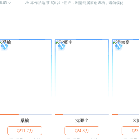

8-05

本作品适用18岁以上用户，剧情纯属原创虚构，请勿模仿
桑榆
沈卿尘
裴

11.7万

4.8万

3