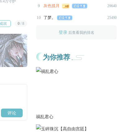
6.4万守护
距R还需26.5万守护
距R还需24.5万守护
2026-02-20
9
灰色揽月
29640
1.本次更新主线剧情2.7k+——
10
了梦。
25490
交易
成就
0
/
8
2.大礼包2.16-2.28限时八折 原
登录
后查看我的排名
15闪 现12闪
3.桑榆生日活动 2.16-2.28为作
品打投15月票即可获得桑榆触
为你推荐
摸系统 可使用番外卷兑换
2026-01-27
1.本次更新洛晚清生番【侒徒升
童话】2.4k+
2.增添版权信息
2026-01-18
1.本次更新洛晚清生番【侒徒升
童话】3.8k
祸乱君心
2.本次更新主线剧情
3.更换封面角色——洛晚清
共计4.5k+