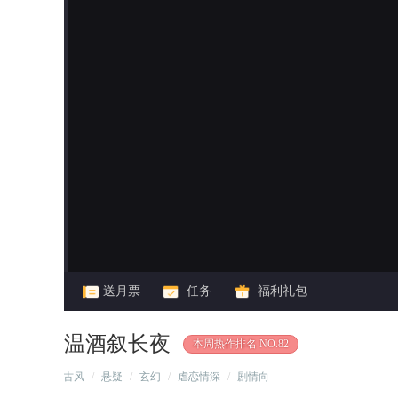
闪艺
送月票
任务
福利礼包
温酒叙长夜
本周热作排名 NO.82
/
古风
/
悬疑
/
玄幻
/
虐恋情深
/
剧情向