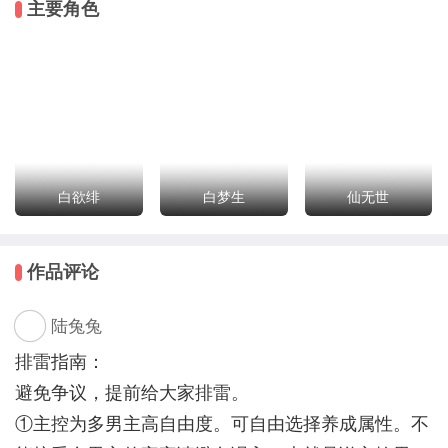
主要角色
捡到一个龙蛋，孵一下。
捡到一个小徒弟，亲一下。
捡到一个大美人，撩一下。
你踏遍修真界满地男神的心，不为其他，只为给每个男
神一个家。
只是，本来以为是原书男主的白莲花弟弟，原来是个白
切黑。而且他他他，居然想……
白欲绯
白梦生
仙无世
你：统统，今天的爱意值达标了没。
作品评论
系统：达标了，但很不幸宿主，黑化值爆表了。
陆兔兔
被你撩过的男神齐聚一堂，你瑟瑟发抖。
糟糕，好像翻车了。
排雷指南：
避免争议，提前给大家排雷。
（人界、仙界、神界、魔界、佛界、鬼界、妖界、怪界
①主控为多男主高自由度。可自由选择养成属性。不
和精界都是你的征服之处）