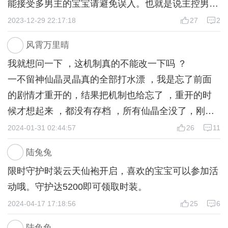
能接受多男主的宝宝请避免误入。也就是说主控男，
除主线人物外
攻略角色男。女性角色多为高光人物，但没有感情纠
2023-12-29 22:17:18
27
2
掠夺美人，收集神器，养宠修仙，更多可能等你开启。
葛。
风霄万里晴
☆美男图鉴☆仙府养成☆奇遇无限☆神兽化形也可收入
我就想问一下 ，这机制真的不能改一下吗 ？
②主控求生反抗难度大，只有自己养成才能反攻。全
后宫。
一不留神仙晶灵晶真的全部打水漂 ，我是忘了前面
看玩家选择和属性。不算正统爽文。会虐但不会大
的剧情才重开的，结果把机制也给忘了 ，重开的时
（初次尝试，有bug请在专门反馈楼留言。）
虐。可能出现主控身不由己的小黑屋情节。（可能有
候才想起来 ，都没有存档 ，所有仙晶全没了，刚买
极端洁党会不喜欢。）但会安排属性达标可逃脱。
本书主角苏破天际，一切剧情都为主角的迷人服务。
没多久， 还没在手里捂热呢 ，一颗都还没有用 ，真
2024-01-31 02:44:57
26
11
的好想哭 [捂脸]。
③作者这本不属于正统古风文笔。小学鸡描写，文风
陆兔兔
作者：陆兔兔 制作：Nm莉
还有仙晶抽时装的界面到底在哪 ，之前明明看到
苏。欢迎各位宝宝捉虫提意见但不要过度放大问题。
版权信息：阿光，夜君，乌云，花盐，蚂蚁，玉生贝
限时守护时装云天仙袍开启，喜欢的宝宝可以参加活
了，但后面怎么找都找不到 ，我找不到才点的重开
利，观火，寒潭之，殊迷等
动哦。守护达5200即可领取时装。
，结果重开以后啥也没有 ，是仙晶抽时装的这个活
④亲密戏份都会维持合适尺度，如还不能接受或者觉
店铺：一页书，木寒阁，诸城，欣里画，黑色禁药等
2024-04-17 17:18:56
25
6
动过了还是咋说 ，这情况给我整懵逼了都 ，翻了半
得对主控冒犯请善用跳过。如果出现的争议过多会直
天就是没有找到抽时装的那个界面 ，还搭进了33颗
接删除一些主线剧情。
陆兔兔