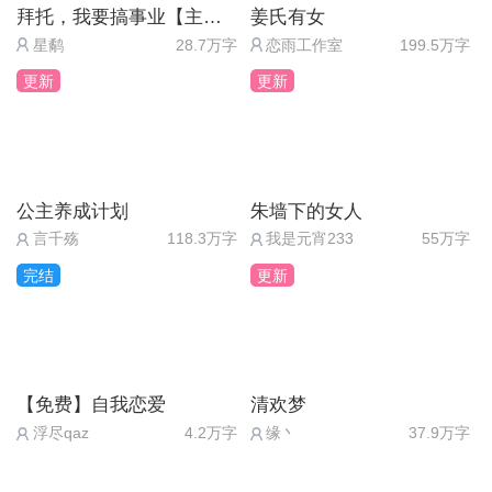
多完结了再回来 ，虽然会错过很多活动和折扣也没
拜托，我要搞事业【主线免费】
姜氏有女
关系 ，总之我暂时不敢玩下去了，要再来一次这情
星鹬
28.7万字
恋雨工作室
199.5万字
况我的小心脏可受不了 [捂脸]， 我\"功反”就是这样过
更新
更新
来的 ，因为有很多作品写到一半就弃坑了 ，所以我
看作品的时候都是先等等看，看看这部作品能不能长
久在追 ，免得看到一半他断更了我得痛苦个几天 。
我记得\"功反″我早就收藏了， 但是我是等到作品差不
公主养成计划
朱墙下的女人
言千殇
118.3万字
我是元宵233
55万字
多完结的时候我才追的 ，这样能避免很多踩坑踩雷
和抓心挠肺 。 像\"炮灰界头号清流\"我最先走的是师
完结
更新
尊线，结果作者好像把这条线放到最后更了 ，还不
知道多久才能看到师尊线，内心真的是泪流满面[捂
脸] 。先和实事追更 的小伙伴说拜拜吧，我要去抚慰
【免费】自我恋爱
清欢梦
抚慰我受伤的心灵[捂脸]……
浮尽qaz
4.2万字
缘丶
37.9万字