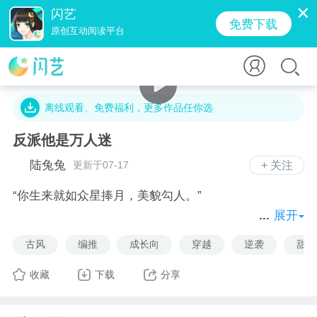
闪艺
免费下载
原创互动阅读平台
12.1万字 · 9.5万人气 · 296.5M · 457.2万贡献值
离线观看、免费福利，更多作品任你选
反派他是万人迷
陆兔兔
更新于07-17
+ 关注
“你生来就如众星捧月，美貌勾人。”
展开
白欲绯也就是你穿成《霸天仙途》一书的反派，从此走
古风
编推
成长向
穿越
逆袭
甜蜜
上了不撩美男就会死的路。
灭世魔皇帝绝鸿，一剑倾天云天帝尊仙无世为你大打出
收藏
下载
分享
手。
你还喜欢捡东西。