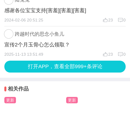
仙晶，还有部分仙晶也搭进去了……[晕][楚楚可怜]
感谢各位宝宝支持[害羞][害羞][害羞]
[捂脸] ，我觉得我需要点同情的眼泪 ……
这是给新粉宝宝的排雷，老粉宝宝都了解兔兔文风
2024-02-06 20:51:25
23
0
还不止，我只记得前期的属性会影响剧情 ，却忘记
了。在此推荐一下兔兔的老坑，已经完结了攻反，还
了在不同的线购买的仙晶灵晶是无法在另外一条线使
有一个言情坑《扑倒男神攻略》。喜欢的宝宝可以去
跨越时代的思念小鱼儿
用的，现在我的灵晶主要是在我开的副线里面，因为
看看。感谢喜欢和支持兔兔的宝宝闷，活动请看话题
宣传2个月玉骨心怎么领取？
我走副线的时候忘记切回主线了 ，就是我主要想玩
哦。
2025-11-13 13:51:49
23
0
的那条线 。作品更新周期长所以我也不是天天在
打开APP，查看全部999+条评论
线，再加上寒假有点忙就更没记事了 ，上一次玩的
时候忘记切回主线了，下一次玩的时候又因为跟上一
次玩的时间隔得长 ，所以我也完全没有想起来这事
相关作品
，导致我现在副线的财富值是主线的两倍，主线的财
更新
更新
富值比副线的少了一半还在少一点 ，也不知道后续
要用到多少仙晶和灵晶，总结出就一个字 ，惨……
我为我的仙晶默哀两天……，我打算等这部作品差不