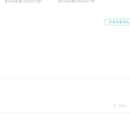
距SSR还需1218.8万守护
距SSR还需1304.6万守护
登录查看我的