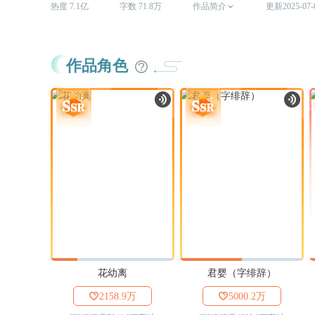
热度 7.1亿
字数 71.8万
作品简介

更新2025-07-
作品角色
花幼离
君婴（字绯辞）

2158.9万

5000.2万