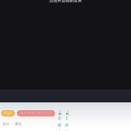
点击开启你的世界
完结
本周热作排名 NO.20
/
玄幻
/
重生