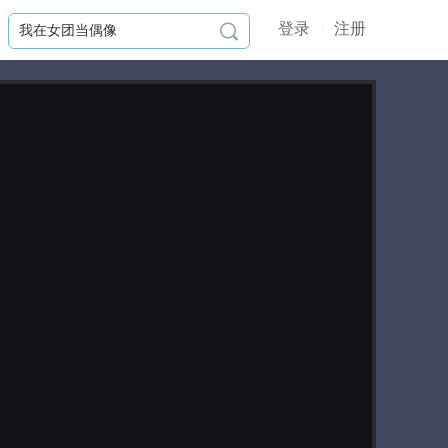
登录
注册

作品简介
曲兮弦，现世纪歌手，穿越到自己还
没追完的小说中，并成为了书中那个
坏事做尽的大魔头曲世一。曲世一最
后死得很惨，连魂魄都被彻底消灭！
那么曲兮弦会玩转出一个怎样的人生
呢，这一切由你来定义。
更新日志
2025-07-06
7.6修了一下剧情里的一些错
字。
2025-07-04
7.4全线完结。（建议观看顺