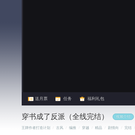
闪艺
送月票
任务
福利礼包
穿书成了反派（全线完结）
视频介绍
/
王牌作者打造计划
/
古风
/
编推
/
穿越
/
精品
/
剧情向
/
完结