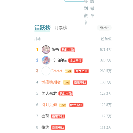
2024-07-01
更新子衿线大概3k+
签
2024-06-30
更新了子衿线1800+
活跃榜
月票榜
总榜
2024-05-30
排名
粉丝值
更新了子衿线1900+
简书

671.4万
2024-05-29
书书的猫
更新了子衿线2700+++

320.7万
约
2024-02-26
Feicici

280.5万
更新了子衿线2500+
4
懒癌晚期者
130.7万
2023-12-24
5
闻人倾君
123.3万
更新了子衿线1000+
6
引月足倾
2023-11-09
122.8万
更新了子衿线1500++++
7
叁莳
112.7万
2023-11-09
8
挽旎
111.2万
作
更新了子衿线1500+。