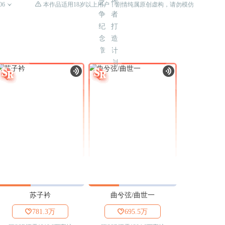

06

本作品适用18岁以上用户，剧情纯属原创虚构，请勿模仿
苏子衿
曲兮弦/曲世一

781.3万

695.5万