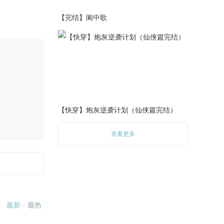
2022-12-20
【完结】阆中歌
12.20更新子衿线2000+字。
2022-12-11
补了一个花幼离黑化线2的结局
番外5000+字。
2022-11-29
11.29更新苏子衿线1200字+，
接下来会加更的~
【快穿】炮灰逆袭计划（仙侠篇完结）
2022-11-17
11.16更新苏子衿线1200字。
查看更多
（恢复更新中）
2022-10-24
10.24更新花幼离黑线二4600
字，完结撒花❀
2022-10-17
继更新后修改了几处音乐。