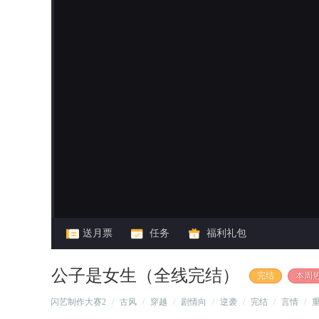
闪艺
送月票
任务
福利礼包
公子是女生（全线完结）
完结
本周热
/
闪艺制作大赛2
/
古风
/
穿越
/
剧情向
/
逆袭
/
完结
/
言情
/