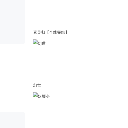
2021-04-30
*4.30修复了一些bug，昨日更
新了17章宫魂月分线剧情2000
字，换装系统上线。
素灵归【全线完结】
2021-04-29
4.29更新了第17章宫魂月分线
2000字。（全线翻新，换装系
统上线）
注：全线翻新，以前的旧存档
会丢失——
2020-07-24
幻世
2020.7.23日更换了一些音乐，
修整了前面一些剧情。
2020-05-05
2020.5.5日更换了一些音乐，修
整了前面一些剧情。