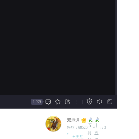
愿意做吗？”
制作。
某女“错，这句话我可以对任何一个
2025-08-27
有姿色的人说，只是恰好你很有姿色
更新了剧情13000+【全线完
而已。”
结】
2025-08-24
某女“亦摇，被笼子困住的鸟不是好
更新了剧情：真相5000+
鸟。老头固然对我有恩，但要我永远
为他效力，呵，下辈子吧。”
2025-08-20
更新了21章剧情6800+
2025-07-24
更新了20章炼狱城剧情5700+
2023-12-29
更新了19章狐族剧情1800+







|
1.0万
2022-04-25
修复了几处地方的bug。
双老月
2022-04-25
粉丝：
60526
|
作品：
3
更新主线1300——
+
关注