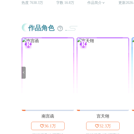
热度 7638.3万
字数 16.8万
作品简介

更新2026-
作品角色

南宫函
宫天翎

36.1万

32.3万