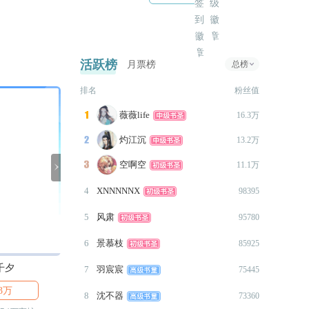
2021-10-19
签
10.19更新了第十八章2300字
——
活跃榜
月票榜
总榜
2021-10-01
10.1周五更新了十八章3000字~
排名
粉丝值
2021-09-08
薇薇life

16.3万
*更新十八章主线2000+...
灼江沉

13.2万
2021-07-09
约
空啊空

11.1万
*更新第18章1300字...

2021-06-27
4
XNNNNNX
98395
*最近比较忙，抱歉TAT……
5
风肃
95780
*更新第18章1200字……
6
景慕枝
85925
2021-06-12
*昨天有些忙碌，今天更新第17
千夕
少年南宫函
南宫函
7
羽宸宸
75445
章剧情3000+，大家端午假期快
3万

6710

36.1万
8
沈不器
乐~
73360
作