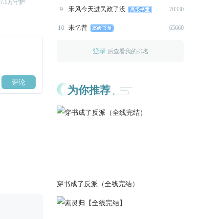
7.1万守护
距R还需29.4万守护
距SR还需464万守护
2021-05-28
9
宋风今天进民政了没
70330
*5.28更新第17章剧情2000+...
10
未忆昔
65660
（天翎剧情还未更）
2021-05-14
登录
后查看我的排名
*更新北辰星支线2000+...
2021-05-08
*改善画质：立绘人物更换为超
为你推荐
者
清人物，调整部分高清人物的
清晰度。
*所有章节分镜已改善清晰度。
*建议在网络良好通常情况下玩
耍。
2021-05-02
*5.2修了15章宫魂月剧情触发
穿书成了反派（全线完结）
条件——
2021-04-30
*修了一下番外的打开方式。