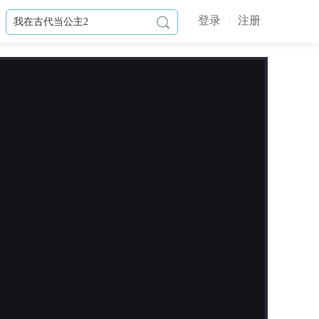
登录
注册

作品简介
女主南宫涵生活在二十一世纪，是首
席杀手组织“炼狱”的老大。因为中了
敌方的美男计，自己把自己炸飞，本
以为自己会死翘翘，却不料自己穿越
重生到了古代，变成了一个婴儿。而
古代炼狱城城主为了让王位能够世
袭，便对外界谎称南宫涵的身份，她
便从小郡主变成了小世子南宫函。
听说此人长得仿若天人，是京城所有

女子的梦中情人，可她不好女色，唯
更新日志
独对美男情有独钟•••
2026-07-10
某男“你不是一向说为了我你什么都
本次更新的内容：精细了一下