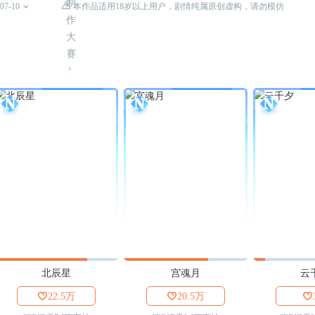

07-10

本作品适用18岁以上用户，剧情纯属原创虚构，请勿模仿
北辰星
宫魂月
云

22.5万

20.5万
