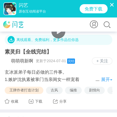
闪艺
免费下载
原创互动阅读平台
80.2万字 · 263.8万人气 · 430.1M · 4289.4万贡献值
离线观看、免费福利，更多作品任你选
素灵归【全线完结】
萌萌萌新啊
更新于2024-07-01
+ 关注
完结
玄冰派弟子每日必做的三件事。
1.嫉妒沈执素被掌门当亲闺女一样宠着
展开
2.嘲讽沈执素废柴却能成为掌门弟子
王牌作者打造计划
古风
编推
剧情向
精
3.光是嫉妒和嘲讽怎么够？自然是要在练剑场上狠狠欺
负她，方能解气
收藏
下载
分享
什么？沈执素是谁？