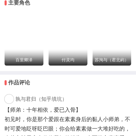
主要角色
笨蛋，这么废柴却有着玛丽苏光环的人……当然是我们
的女主了。
沈执素：我本以为我是人，一个资质差到不行，开了外
挂却仍要受气的人。岂料到头来，我竟是个能够毁天灭
地的主儿？爽，实在是爽！
百里卿泽
付灵均
苏洵与（君北屿）
男主：
作品评论
付灵均：本以为是个禁欲系的高冷男神，结果是个纯情
闷葫芦……笑什么笑？人家没谈过恋爱嘛，不过是靠着
孰与君归（知乎填坑）
一张帅脸被人仰慕到现在。
【师弟：十年相依，爱已入骨】
顾惘然：我虽然喜欢微笑，但我内心总在呵呵，我虽然
初见时，你是那个爱跟在素素身后的黏人小师弟，不
待你礼貌，但其实并不想鸟你。果然还是去理发店染一
时可爱地眨呀眨巴眼；你会给素素做一大堆好吃的，
头白发放飞自我，比较合我心意。