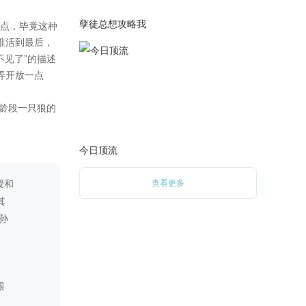
2.开启第六夜剧情
孽徒总想攻略我
3.开启结局
》BE结局①
》何线TE结局
》何线NE结局
PS：之前无法正常进入后续剧
情，是因为剧情修的时候把通
道弄错位置了，只能麻烦各位
玩家读档重启，望知悉！
今日顶流
2021-07-31
————更新公告———
查看更多
1.剧情完善更新
》‘3+3’规则小修
》剧情小修
》第五夜结束。
2.置换新封面、初始界面背景
PS：姗姗来迟的更新哦，你们
等待已久的更新哦！