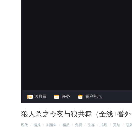
闪艺
送月票
任务
福利礼包
狼人杀之今夜与狼共舞（全线+番外
/
现代
/
编推
/
剧情向
/
精品
/
免费
/
生存
/
推理
/
完结
/
悬