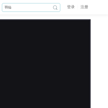
登录
注册

作品简介
频繁发生的失踪案，没想到这次竟然
轮到了自己。
黑暗中醒来，面对的却是另一个黑
暗……
深夜狼人杀，伴着黑暗中死亡的恶意
化作无底的深渊，将陌生的十二个人
的命运揪向了相同陌路。
猜忌、谎言、利用、背叛……
『明明我们只是想……活下去

啊……』
更新日志
——作者有话——
2021-09-09
1、本部作品结局全部上线（没刷到
————更新公告———