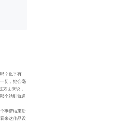
实在抱歉，因为个人原因（人
生无奈啊），拖了三年之久的
坑，在这里诚恳向大家说声：
对不起！以及谢谢你们的不放
弃！
如今这就为你们奉上新
更！！！虽然没能一次完结
（打脸了），但还是希望新的
剧情让你们玩的愉快！（大
概）
2018-05-30
————更新公告———
1.更新32000
（正剧：1W6 + 两篇番外：
1W6 )
2.无责任番外（‘约会’番外篇
~）
》葛青约会篇（开启）