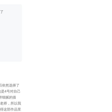
》舒岚约会篇（预览）
2018-04-29
————更新公告———
1.更新19000。
2.修改
》个别错别字
》第四夜投票环节
——何易明分线部分剧情
BUG
3.调整
》初始界面（背景、选项图样
等）
》对话框
2018-04-16
————更新公告———
1.第五夜开启
2.更新13000
3.番外通道（界面整修中……）