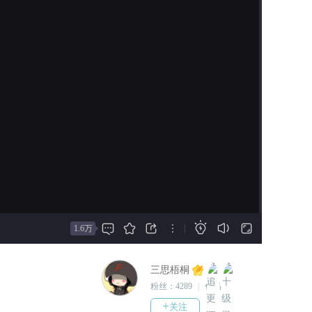
不代表没有，请多留意更新公告，所
1、本次更新捉虫
以不要再质疑结局不全了，谢谢！）
2、开启随机封面
2、全线结局、番外结局
2021-08-24
3、非常感谢大家一直以来的陪伴，
————更新公告———
希望小伙伴们能从本部作品中获得一
1、快捷通道二、三赋予数值
份自己的感悟。
（如有其它想法请从正常通道
4、让我们愉快地度过休闲假日~
进行体验）
以上，新作再见~
其余快捷通道作用于剧情体
验。
作者的话：
1、本部作品结局全部上线
（没刷到不代表没有，请多留
意更新公告，







所以不要再质疑结局不全了，
|
1.6万
谢谢！）
2、全线结局、番外结局
三思梧桐
2021-08-23
粉丝：
4289
|
作品：
3
————更新公告———
+
关注