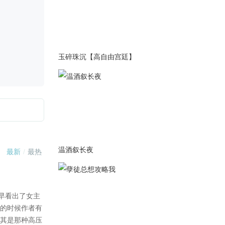
结局
》胡线BE结局 》胡线
NE结局
2021-08-06
玉碎珠沉【高自由宫廷】
————更新公告———
1.结局bug小修
2.开启第六夜剧情
3.开启结局
》BE结局①
》何线TE结局
》何线NE结局
PS:通知！关于何线TE存在数值
温酒叙长夜
错误,现已修上，郑重向各位玩
家道歉：很抱歉，给大家带来
不好的体验！
2021-08-05
————更新公告———
1.bug小修