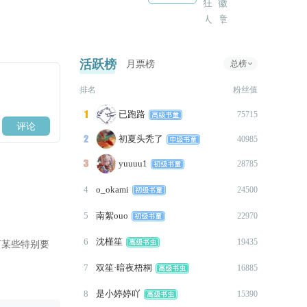
1、最后一个番外：
——舒岚约会番外解锁
签
2021-08-22
————更新公告———
活跃榜
月票榜
总榜
1、文字捉虫（这些虫好顽
排名
粉丝值
固！）
2、番外——后场访谈剧场解锁
已跑路

75715
2021-08-21
初夏头秃了

40985
————更新公告———
约
yuuuu1

28785
1、文字捉虫（修）
2、葛青番外解锁
4
o_okami
24500
2021-08-20
5
南絮ouo
22970
————更新公告———
1、文字捉虫（修）
6
沈槿笙
19435
2、跳转bug（修）
7
双笙·暗夜梧桐
16885
3、舒岚番外解锁
8
是小婷婷吖
15390
2021-08-19
作