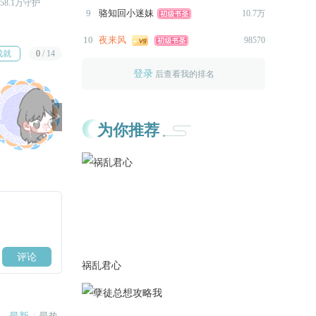
58.1万守护
距R还需29.6万守护
距R还需29万守护
9
骆知回小迷妹
10.7万
碎玩偶。购买大礼包可看。考
试期间抽空更的，其他的还是
10
夜来风
98570
等到24号后。加这个结局是因
成就
0
/
14
为有灵感。修改部分逻辑bug。
登录
后查看我的排名
在陆迁原本的BE里补了一下陆
迁父母结局。

2023-02-13
为你推荐
修改bug，更换部分背景图片。
2023-02-12
（ps：今天卿卿生日！！）昨
天刷剧情发现有一些逻辑我没
说清楚，所以修复逻辑BUG，
加了两百个字。以及还有一些
更加适合的背景没有用，会替
祸乱君心
换掉，今天只换了一部分，等
我考完有时间再把其他的全部
换完。逻辑修复由于我只刷到