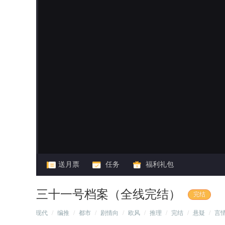
闪艺
送月票
任务
福利礼包
三十一号档案（全线完结）
完结
/
现代
/
编推
/
都市
/
剧情向
/
欧风
/
推理
/
完结
/
悬疑
/
言