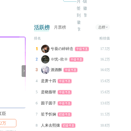
会和浑浊的泥潭中可以说是救赎的
商城恢复原价。。。。
光，寓意记者媒体等带领人们寻求光
2023-03-05
明*
修改免费番外部分bug。亚特兰
活跃榜
月票榜
总榜
蒂斯番外大约中旬更新。
2023-03-04
排名
粉丝值
更新免费番外《芳心囚犯》
兮葵の碎碎念

17.5万
2.6W+，剧本：曲筠。血族影帝
X新人血猎。原文在圈子里。
※忧~欣※

16.2万
2023-02-27
酒酒酥

16.0万

更新贺离回忆系统5300+，“不
4
是萧十四
15.6万
必等候炬火。此后如竟没有炬
火，我便是唯一的光。”四个男
5
是晓薇呀
15.6万
主回忆全部完结。
6
圆子圆子
13.0万
2023-02-20
江臣
安娜/Anna
加点说明。无更新……
King
7
笙予忻娴
11.5万
42万

4600

1.1万
2023-02-18
8
人来去熙攘
10.8万
增加一个陆迁纯爱BE结局：破