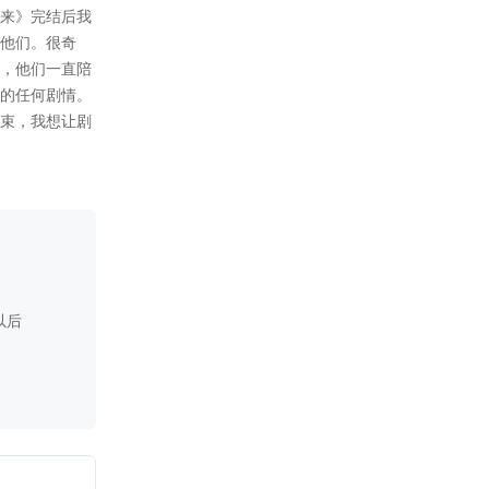
2023-02-05
陆迁线完结。陆迁BE：她的囚
徒
2023-02-04
温鹤卿单线完结。BE：一生错
爱。陆迁HE完结，HE：千里迢
迢。Athena和００１的结局在
温鹤卿BE里，无奖竞猜００１
到底有没有感情。
2023-02-03
更新剧情5800+,贺离单线完
结，BE：陌路萧郎。温鹤卿HE
完结，HE：心中温度
2023-02-02
更新剧情8600+，配角短结局已
更完，贺离HE已更完。贺离
HE：此生不离。因为时间非常