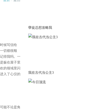
了大概十万字，所以之后的逻
辑会在刷完剧情后继续修改。
2023-02-10
修复对话框和立绘bug，优化回
忆系统结尾。更换封面。下次
孽徒总想攻略我
换个欢欢的封面。如果以后有
时间的话会考虑出个免费女主
衣柜给大家玩，没有时间的话
就没有了，因为十二月份就要
考研了~
2023-02-08
2.8-3.7大礼包七折18闪。关于
我在古代当公主3
作品大家不知道的我全写在里
面了，部分解释在入坑指导，
还有关于兑换番外的解释在番
外里。如果你们还不知道的话
就去问其他用户吧。
2023-02-07