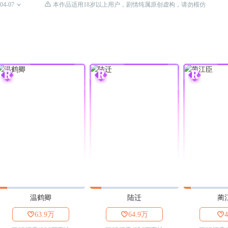

04-07

本作品适用18岁以上用户，剧情纯属原创虚构，请勿模仿
温鹤卿
陆迁
蔺

63.9万

64.9万
