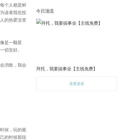
今天是我生日，大礼包限时一
今日顶流
天六折15闪，明天开始大礼包
七折18闪到3.7都是十八闪。登
录作品开头可领限定成就。
2023-02-06
蔺江臣线完结。BE：荆棘王
冠。后宫结局：岁岁常相见完
结。至此全线完结。还有拜托
大家不要截结局图上传评论
拜托，我要搞事业【主线免费】
区，不然直接剧透完了，所以
我会删掉一部分评论。贺离回
查看更多
忆和亚特兰蒂斯番外在我开学
考完之后再更新。
2023-02-05
蔺江臣HE完结。HE：裙下之
臣。剩下的都写完了但是没有
时间了！！所以只能明天更新
了……