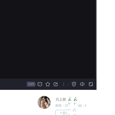
后，方知这才是冰山一角。
2023-03-17
为什么三十一号档案上会写着你们五
换个加载封面。此后不再更新
个人所有的信息？为什么这个世界与
版本。愿大家一切都好，相忘
你所想的不一样？
于江湖。
黑暗与邪恶的背后还有爱与希望存在
2023-03-14
吗？
修改语句错误，修改错别字。
这个世界的真相究竟是什么？
2023-03-13
*特别鸣谢我的闺蜜60h为主角绘制的
修改背景图bug，修改错别字逻
Q版人物*
辑错误。
*特别鸣谢我的闺蜜GhaNa汝笑的出
2023-03-13
谋划策和一路陪伴*
更新亚特兰蒂斯番外《海洋传
*特别鸣谢肥狐狐、言溪、Jess对我
说》2.7W+，拥有大礼包或番外
的作品的大力支持*







|
5325
的用户可观看。结局信息：泽
*特别鸣谢我的美术指导阿祝*
维尔·心动是你 加尔·笼中之雀
*特别感谢自己的坚持不懈*
克里斯·棋逢对手 西尔维斯特·
*女主角所在的报社名字取自作者之
川上饮
爱与利剑
前所写论文研究对象“新月派”，新月
粉丝：
2366
|
作品：
4
派是中西合璧的宁馨儿，在黑暗的社
2023-03-07
+
关注