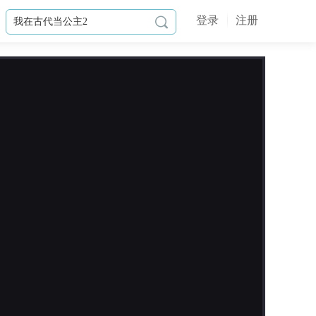
登录
注册

作品简介
【科幻悬疑、分线即结局】＊逻辑不
完全严谨，女主仅为普通人，微恐，
介意慎入。＊一线歌手在演唱会上离
奇死亡，你被迫卷入这场谋杀案中。
本以为破案后守得云开见月明，却发
现入了一个更大的局。失踪的尸体、
代替他人入狱的“凶手”、还有自己奇
异的能力……
刑警、歌手、作家、医生，还有你，

摄影记者，你们五个毫不相关的人，
更新日志
冥冥之中，命运被捆绑在了一起。世
界是一个巨大的棋盘，掌控者设局，
2024-04-07
请君入瓮。当你与四人破开重重迷雾
代替作者修改本作品错误。