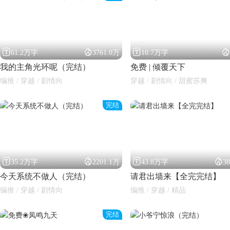




61.2万字
3761.0万
10.7万字
我的主角光环呢（完结）
免费 | 倾覆天下
编推 / 穿越 / 剧情向
穿越 / 剧情向 / 甜蜜苏爽
完结
闪艺




35.2万字
2201.1万
43.8万字
3
今天系统不做人（完结）
请君出墙来【全完完结】
编推 / 穿越 / 剧情向
编推 / 穿越 / 精品
完结