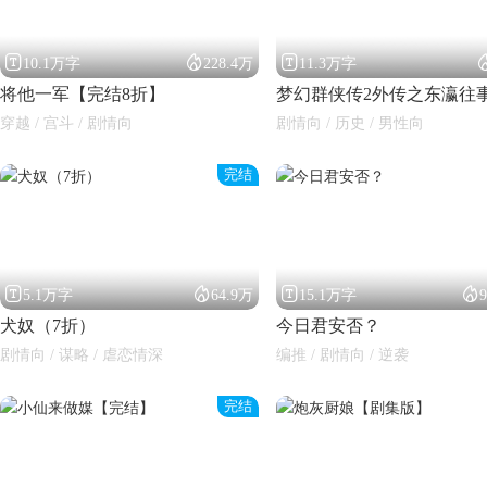



10.1万字
228.4万
11.3万字
将他一军【完结8折】
梦幻群侠传2外传之东瀛往
穿越 / 宫斗 / 剧情向
剧情向 / 历史 / 男性向
完结




5.1万字
64.9万
15.1万字
犬奴（7折）
今日君安否？
剧情向 / 谋略 / 虐恋情深
编推 / 剧情向 / 逆袭
完结