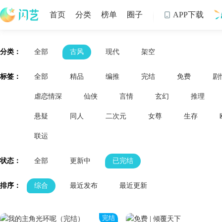
首页
分类
榜单
圈子
APP下载

制
分类：
全部
古风
现代
架空
标签：
全部
精品
编推
完结
免费
剧
虐恋情深
仙侠
言情
玄幻
推理
悬疑
同人
二次元
女尊
生存
联运
状态：
全部
更新中
已完结
排序：
综合
最近发布
最近更新
完结