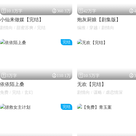




10.1万字
360.3万
42万字
小仙来做媒【完结】
炮灰厨娘【剧集版】
剧情向 / 甜蜜苏爽 / 完结
编推 / 穿越 / 剧情向
完结




3万字
110.1万
10.5万字
依依陌上桑
无欢【完结】
免费 / 完结 / 玄幻
剧情向 / 谋略 / 虐恋情深
完结