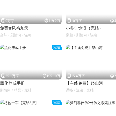




9万字
119.2万
10万字
免费❀凤鸣九天
小爷宁惊浪（完结）
宫斗 / 剧情向 / 谋略
穿越 / 剧情向 / 谋略
完结




25.1万字
1951.0万
15.4万字
黑化养成手册
【主线免费】祭山河
剧情向 / 精品 / 完结
谋略 / 逆袭 / 完结
完结