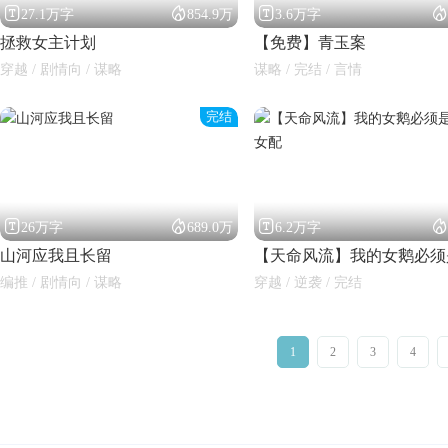




27.1万字
854.9万
3.6万字
拯救女主计划
【免费】青玉案
穿越 / 剧情向 / 谋略
谋略 / 完结 / 言情
完结




26万字
689.0万
6.2万字
山河应我且长留
编推 / 剧情向 / 谋略
穿越 / 逆袭 / 完结
1
2
3
4