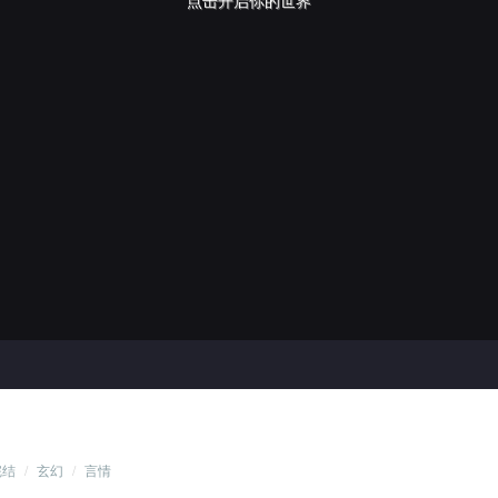
点击开启你的世界
完结
/
玄幻
/
言情