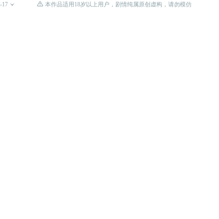

-17

本作品适用18岁以上用户，剧情纯属原创虚构，请勿模仿