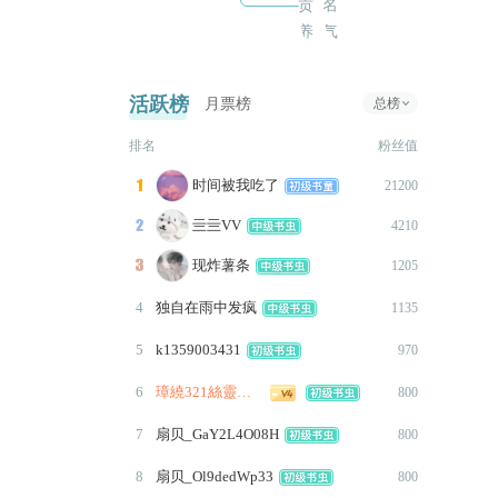
修改错别字和bug。
2024-01-25
更换加载封面.
活跃榜
月票榜
总榜
（Ps:第二部预计寒假内上架，
今年7月份完结，大家可以关注
排名
粉丝值
一下作者主页.敬请期待.
时间被我吃了

21200
2024-01-25
亖亖VV

4210
更换部分配角立绘 精修剧情
（Ps:精修进程暂停，抱歉大家.
现炸薯条

1205
作品不完善的地方实在太多，
4
独自在雨中发疯
所以决定此后会出第二部，大
1135
家敬请期待.orz
5
k1359003431
970
2024-01-14
6
璋繞321絲靈犀668
800
【精修版剧本已全线完结，将
在2024年内制作完结。】
7
扇贝_GaY2L4O08H
800
祝福各位2024年快乐！于2022
8
扇贝_Ol9dedWp33
800
年完结的《梦幻江湖》为我的