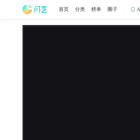
首页
分类
榜单
圈子
