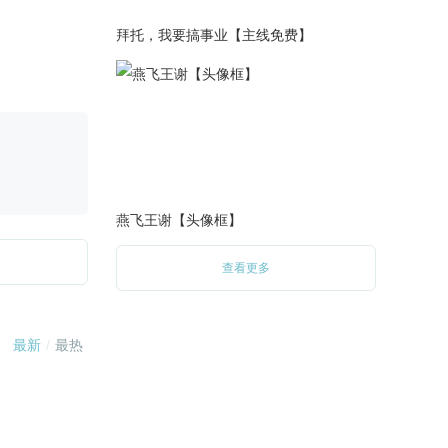
2023-08-08
拜托，我要搞事业【主线免费】
【更新日志】
修改。
2023-08-07
【更新日志】
修改。
2023-01-25
【更新日志】
燕飞王谢【头像框】
更换字体
查看更多
2023-01-16
【更新日志】
修改错别字
2023-01-15
【更新日志】
修改CG鉴赏打不开的bug
修改赋值