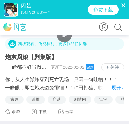
闪艺
免费下载
原创互动阅读平台
42万字 · 8.6万人气 · 1672.4M · 199.1万贡献值
离线观看、免费福利，更多作品任你选
炮灰厨娘【剧集版】
啥都不好当哦工作室
更新于2022-02-02
+ 关注
完结
你，从人生巅峰穿到死亡现场，只因一句吐槽！！！
一睁眼，即在炮灰边缘徘徊！！种田打猎、收集食谱、
展开
升级厨艺、投喂美男！
古风
编推
穿越
剧情向
江湖
精品
极度挑食动辄杀厨子的大魔王，弱小可怜但能吃的姐控
弟弟；
收藏
下载
分享
白（sha）富（bai）美（tian）神医，有马有房有田地
的高干堂主，