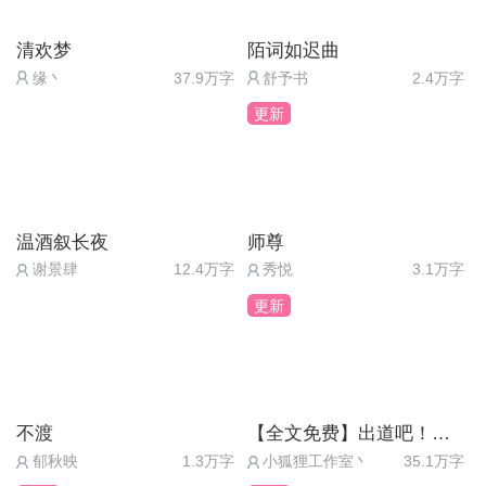
清欢梦
陌词如迟曲
缘丶
37.9万字
舒予书
2.4万字
更新
温酒叙长夜
师尊
谢景肆
12.4万字
秀悦
3.1万字
更新
不渡
【全文免费】出道吧！超级偶像2（送月卡）
郁秋映
1.3万字
小狐狸工作室丶
35.1万字