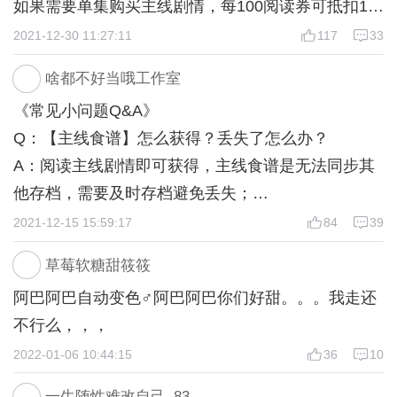
如果需要单集购买主线剧情，每100阅读券可抵扣1闪
~
2021-12-30 11:27:11
117
33
啥都不好当哦工作室
Q：【阅读券】怎么获得？有什么用处？
《常见小问题Q&A》
A：每天登入随机获得/付费观看小剧场时随机获得，
Q：【主线食谱】怎么获得？丢失了怎么办？
阅读券一旦消耗无法恢复~
A：阅读主线剧情即可获得，主线食谱是无法同步其
如果未解锁全部剧情，每100张阅读券可在单集解锁
他存档，需要及时存档避免丢失；
时抵扣1闪~如果已经解锁全部剧情，每200张阅读券
如果已经丢失，需要重新观看主线剧情才能再次获得
2021-12-15 15:59:17
84
39
可免费观看1次小剧场~
~
草莓软糖甜筱筱
Q：【登入食谱】怎么获得？丢失了怎么办？
阿巴阿巴自动变色♂阿巴阿巴你们好甜。。。我走还
Q：【番外食谱】怎么获得？丢失了怎么办？
A：每日从头进入作品通道界面，选择【章节目录】
不行么，，，
A：付费/用阅读券解锁观看小剧场即可获得，番外食
按钮进入弹窗随机获得；或者付费/阅读券解锁观看
2022-01-06 10:44:15
36
10
谱是无法同步其他存档，需要及时存档避免丢失；
小剧场随机获得~
如果已经丢失，需要从头进入作品通道恢复已获得的
登入食谱是无法同步其他存档，需要及时存档避免丢
一生随性难改自己_83