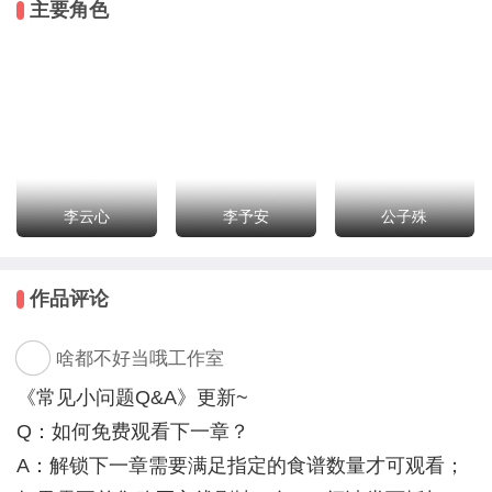
主要角色
还有好多奇怪NPC等你投喂！
穿书炮灰艰难求生，是生是死，是炮灰还是厨神，只看
你做菜的手艺了~~~！
封面主题曲：夏情
李云心
李予安
公子殊
作品评论
啥都不好当哦工作室
《常见小问题Q&A》更新~
Q：如何免费观看下一章？
A：解锁下一章需要满足指定的食谱数量才可观看；