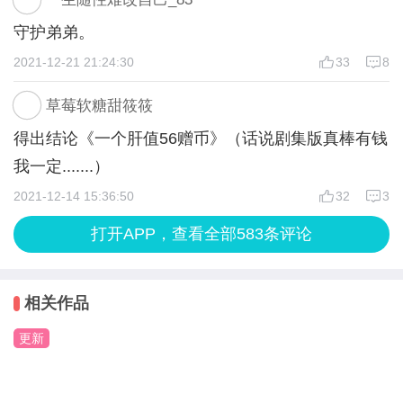
番外食谱~
失；如果已经丢失，从头进入通道界面恢复~
守护弟弟。
2021-12-21 21:24:30
33
8
Q：【登入食谱】怎么获得？丢失了怎么办？
Q：【番外食谱】怎么获得？丢失了怎么办？
A：每日第1次进入作品即可获得，登入食谱是无法同
A：从头进入作品，通道界面选择【番外全集】按钮
草莓软糖甜筱筱
步其他存档，需要及时存档避免丢失；
进入，付费/用阅读券解锁观看小剧场随机获得~
得出结论《一个肝值56赠币》（话说剧集版真棒有钱
如果已经丢失，需要从头进入作品通道恢复已获得的
番外食谱是无法同步其他存档，需要及时存档避免丢
我一定.......）
登入食谱~
失；如果已经丢失，从头进入作品通道恢复已获得的
2021-12-14 15:36:50
32
3
番外食谱~
打开APP，查看全部583条评论
Q：【阅读券】怎么获得？有什么用处？
A：付费观看小剧场时随机获得，阅读券一旦消耗无
Q：【主线食谱】怎么获得？丢失了怎么办？
法恢复；
A：阅读主线剧情可获得，主线食谱是无法同步其他
相关作品
如果之前已经全部解锁主线剧情，当阅读券满足200
存档，需要及时存档避免丢失~
更新
张后即可免费观看1次小剧场~
如果已经丢失，重新观看主线剧情才能再次获得~