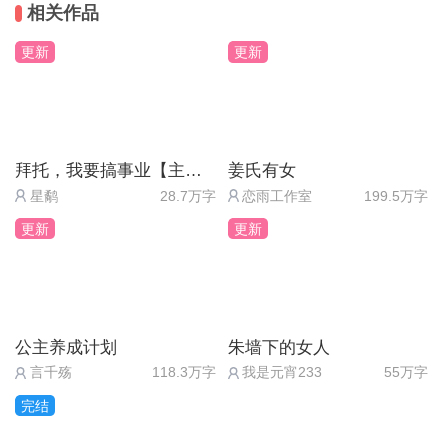
相关作品
人摆布的人，后期言言知道了白鸦的真面目后，他不
更新
更新
会坐以待毙的！言言是主角中的主角，他会瓦解或善
用白鸦的阴谋。待到黑暗恋上光明，再根据某些定势
（只能暗示到这了[捂脸]），后期白鸦会不会变为根
正苗红的好青年呢？
拜托，我要搞事业【主线免费】
姜氏有女
总之就是，你们懂我意思吗，他这么儒雅温柔的人会
星鹬
28.7万字
恋雨工作室
199.5万字
很宠爱人的吧！他这么强大的能力如果能够用来守护
更新
更新
世界……大家想象一下那个场面！[加油][加油][加油]
（以上都是个人观点哈哈哈，可能跟作者大大的安排
有些偏差。我先给大家画个大饼，万一在未来有哪里
跟原著对不上……别打我！打也别打脸！QAQ）
公主养成计划
朱墙下的女人
言千殇
118.3万字
我是元宵233
55万字
完结