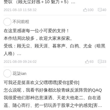
赞叹 （顾无尘好感＋10 魅力＋5）
3. 你？（顾无尘好感－10）
2021-08-10 11:58:32
100
40
发生什么事了（智慧＋5 魅力＋5 顾无尘好感＋5）
不问前程
4. 说话 （侠义＋10 魅力＋10 暮寒声好感＋10）
在这里感谢每一位小可爱的支持！
吹灭蜡烛 （达成结局，死于非命）
本作结局比较多，欢迎大家来探索。
不吹灭蜡烛 （寒声好感＋10）
受线：顾无尘、顾天涯、暮寒声、白鸦、尤金（暗黑
（选说话后的剧情）
人格）
按兵不动
攻线：风间、尤金（光明人格）
2021-08-09 09:24:02
93
23
剧情： 智慧＋10 侠义＋10 意志＋10
注意：1.白鸦和尤金需要特殊道具方可攻略
5. 婉拒 （顾无尘好感＋10）
花柒ian
2.在商店购买道具后，请到背包点击使用才会生效
收下
可我还是挺喜欢义父嘿嘿嘿[爱你][爱你]
3.购买一次花瓣可获得3120花瓣，520花瓣兑换一张
6. 和他对视 （顾无尘好感＋10）
怎么说呢，我看书好像都比较青睐反派阵营的QAQ
男主信封，信封目前没有写完，还在施工中。
继续教书
我很爱他们那种恣意潇洒、天老大他老二、自在逍
最后再次感谢各位小可爱的支持！
7. 回家吧 （顾无尘好感＋10）
遥、随心而行、把一切玩弄于股掌之中的感觉[害羞]
你怎么了