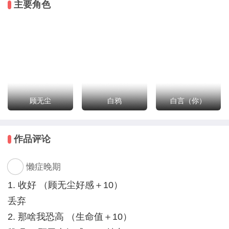
主要角色
什么是善，什么是恶
什么是正，什么是邪
纠葛的情感，将有怎样的结局？
你是否会寻回真正的自己，还是甘愿沉沦？
一切由你来书写。
其中白鸦和尤金需要购买特殊道具方可攻略
顾无尘
白鸦
白言（你）
排雷：本作融合了仙侠and中世纪欧洲元素构造了一个
架空世界，所以中间会有一些中世纪风格的元素存在
作品评论
完结字数：具体不清楚，这真的很难估
懒症晚期
1. 收好 （顾无尘好感＋10）
丢弃
2. 那啥我恐高 （生命值＋10）