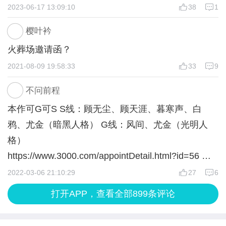
[害羞]
2023-06-17 13:09:10
38
1
8. 是 （顾无尘好感＋10）
每次刷义父和言言互动的情节总是很动心呜呜呜，我
不是 （顾无尘好感－100）
樱叶衿
就总有一种感觉，白鸦身上似乎有种亦正亦邪的气
9. 是因为我
火葬场邀请函？
质。他并不是单纯的为了称霸世界还是什么，他更偏
你是谁 （智慧＋20 意志＋20）
2021-08-09 19:58:33
33
9
向于找乐子。这种性格给我的感觉比较偏向于叛逆的
10. 心跳加速 （白鸦好感＋10）
孩子，知错不改，举止乖张。除此之外，他也会在某
无感
不问前程
些时刻体现一种……类似嫉妒谁报复谁的心理，我猜
11. 他真好看 （白鸦好感＋10）
本作可G可S S线：顾无尘、顾天涯、暮寒声、白
他曾在童年或者某个尚未明辨是非的年纪受到过一些
下一次再买
鸦、尤金（暗黑人格） G线：风间、尤金（光明人
事情的影响，导致他成了现在的性格（在这里很值得
12. 不想离开 （白鸦好感＋10）
格）
跑题一下的就是作者大大太会挑立绘了）白鸦的那张
离开怀抱
https://www.3000.com/appointDetail.html?id=56 也
脸好看到人神共愤！每次我想稍稍谴责他一下的时候
13. 先言其他 （白鸦好感＋10）
可以查看之前的预约界面
2022-03-06 21:10:29
27
6
总是被他的美貌俘获[捂脸]……
开门见山
虽然白鸦现在很坏，但我真的很好奇他爱上言言后是
打开APP，查看全部899条评论
什么样子！
即使他现在总是算计言言，可言言又不是软弱无力任