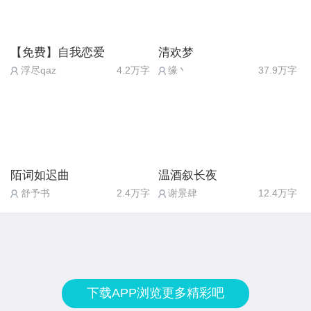
【免费】自我恋爱
清欢梦
浮尽qaz
4.2万字
缘丶
37.9万字
陌词如迟曲
温酒叙长夜
舒予书
2.4万字
谢景肆
12.4万字
下载APP浏览更多精彩吧