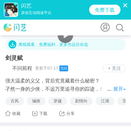
闪艺
免费下载
原创互动阅读平台
27.7万字 · 16.6万人气 · 258.5M · 392万贡献值
离线观看、免费福利，更多作品任你选
剑灵赋
不问前程
更新于07-17
+ 关注
完结
强大温柔的义父，背后究竟藏着什么秘密？
孑然一身的少侠，不远万里追寻你的踪迹，你和他有着
展开
什么渊源
古风
编推
穿越
剧情向
江湖
完结
北方孤狼，只对你情有独钟
风中玫瑰，为你卸下荆棘
收藏
下载
分享
霜月谪仙，因你情动
翡冷翠的宝石，哪一个才是真正的他？