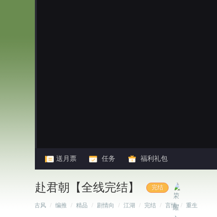
闪艺
送月票
任务
福利礼包
赴君朝【全线完结】
完结
/
古风
/
编推
/
精品
/
剧情向
/
江湖
/
完结
/
言情
/
重生