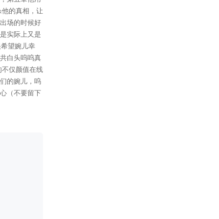
更新13500+
主线完结，分线开始，礼包限
时八折，移步投票选出男主分
线更新顺序。
2023-05-17
更4100+皇帝的阴谋，往生珠的
真相，婉儿吐血了？
2023-05-10
无更新，礼包恢复原价。
2023-05-01
更新2800，礼包八折优惠，假
期快乐。
下期预告：往生珠的真相，嗜
血盟的阴谋。
2023-04-30
五一八折优惠，过几天浅更一
下。