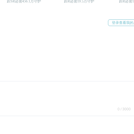
距SR还需456.1万守护
距R还需19.5万守护
距R还需1
登录查看我的