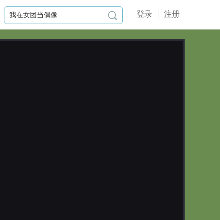
登录
注册

作品简介
佛曰：前的五百次回眸，才换来今生
的一次擦肩而过
——相遇不易，所以，我要牢牢抓住
你。
顾念婉本欲逃婚，却不小心被刺死，
再次醒来，音容已变，往事随风。
这次身亡，是阴谋还是只是意外？
本以为不会再有任何交集的人，却再
次闯入她的视线，这一次，换他来主

动，面对他的深情，她是否会不计前
更新日志
嫌，选择接受？
江湖很大，她遇见了很多人，也领略
2026-07-24
经历过以前从未见过的人性善恶、快
无更新，恢复原价！！