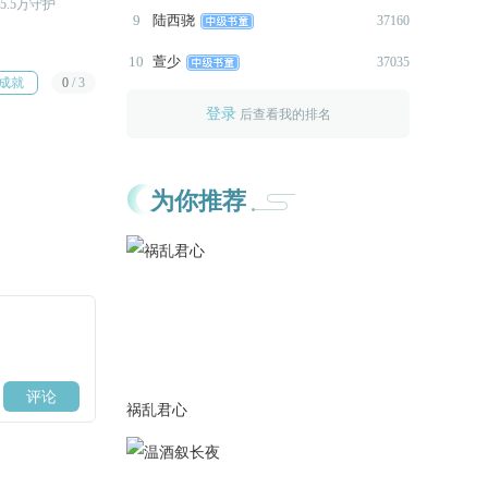
5.5万守护
距R还需27.6万守护
距R还需28.9万守护
9
陆西骁
下来就是谢衣了，终于！终于
37160
快完结了！
10
萱少
37035
成就
0
/
3
2023-10-08
更新1w+，见忧离线开启，见忧
登录
后查看我的排名
离的身世。
礼包恢复原价，快捷通道已更
新。
为你推荐
者
2023-09-22
更新日志:无更新，礼包限时7.2
折，过后微涨
2023-09-22
更新日志:无更新，礼包限时7.2
折，过后微涨
2023-09-21
祸乱君心
更新1w7+，裴怀御线完结。
见忧离线即将开启，也是真相
解密的一条线。