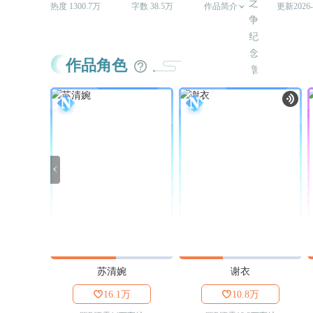
热度 1300.7万
字数 38.5万
作品简介

更新2026-
作品角色

苏清婉
谢衣

16.1万

10.8万