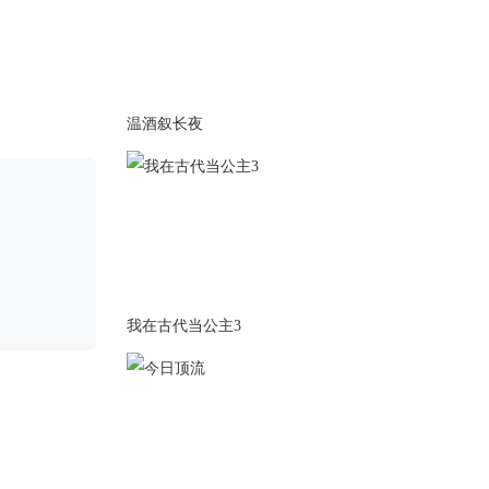
2023-09-06
更新11500+裴怀御分线。
2023-08-30
更新7000+裴怀御分线，可可爱
温酒叙长夜
爱（bushi）的老裴
2023-08-19
更新8000+越朝线完结，接下来
是老裴了~
2023-08-18
更新越朝分线7000+。红衣白发
我在古代当公主3
哎嘿
2023-08-09
更新6000+越朝分线。
正式分线啦啦啦啦。
2023-08-04
无更新，修开头赋值bug。