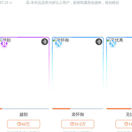

07-24

本作品适用18岁以上用户，剧情纯属原创虚构，请勿模仿
越朝
裴怀御
见

44万

10.6万

1