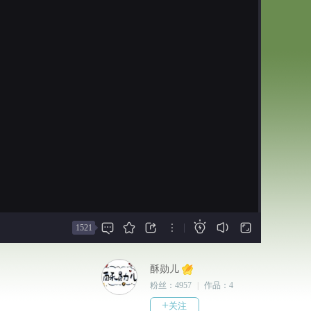
意恩仇。
2026-07-03
时光如梭，另一个阴谋在悄悄浮出水
无更新，礼包八折限时优惠！
面，身世之谜、门派之争，在她与他
2025-09-01
们的相处中，情愫也在悄悄滋生。
无更新，礼包恢复原价。
阴谋算计、反目成仇，风雨过后，尘
埃落定。
2025-07-25
——谁又会是你要执手的人？
无更新，庆生礼包八折优惠。
授权信息:
2025-02-12
立绘:拾夏、Ek、酒酒、阿光、殊
无更新，礼包恢复原价。
弥、鱼牙豆、阿棠、无一、白菜、危
楼、黑米、易水、
2025-01-15
场景:树夏、西行寺妖、花月水塘、
无更新，礼包八折优惠至2.8
临棋、至尊鸨、风格洲、西湖、荀
2023-12-25
骨、破碎的玉、庄生







无更新，换封面...
|
1521
cg:塵蒲、四角辫、艿小六、瞳泽、
灼酥、k、黑色禁药、淡淡、泥巴、
2023-12-12
倾晚、清浅、多多
无更新，礼包恢复原价
酥勋儿
其他:疏楼曲、织梦、蚩梦、清鹂、
粉丝：
4957
|
作品：
4
2023-11-24
时弄、 白八喜、柔树、米卷、佛小
+
关注
更新1+谢衣线完结，全线完结