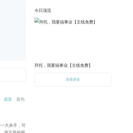
2023-07-28
今日顶流
更新4000+越朝分线，没错，他
失忆了。
2023-07-22
更新3000+越朝分线·再遇。
2023-07-14
更新4000+越朝分线。
拜托，我要搞事业【主线免费】
2023-07-08
更新3300+越朝分线。
查看更多
一把大刀。(=ＴェＴ=)挨骂
过两天可能应该还会有更新，
可能。
2023-06-15
无更新，礼包恢复原价，移步
投票选出男主分线更新顺序。
2023-06-07