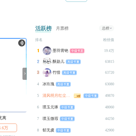
爷、荒年旧岁、菊花、婵念
请放心观看，顺便可以关注
签
周更3000~5000不等，特殊状况除
11.24——12.24期间守护满
外。
3888送送头像框的活动！
如有遗漏，联系补充。
活跃榜
月票榜
总榜
2023-11-17
更新1+谢衣线完结，全线完结
排名
粉丝值
请放心观看，顺便可以关注
墨羽霄铯

19.4万
11.24——12.24期间守护满
3888送送头像框的活动！
酥勋儿

63815
2023-11-06
约
竹惜

63720

更新8k+谢衣分线，谢衣线也快
4
冰玖瑰
63080
结束了，冲鸭！
2023-10-29
5
清风明月红尘一梦
49870
更新1w+谢衣分线，这个月会完
6
璞玉元琢
48060
结掉，到时候会有限时绝版头
像框活动可以蹲一蹲~
忧离
苏落云
温离卿
7
璞玉微瑕
44250
2023-10-19
4.6万

2.5万

1.2万
8
郁无虞
42900
作
更新2w7+，见忧离线完结，接