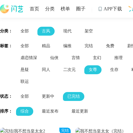
首页
分类
榜单
圈子
APP下载

制
分类：
全部
古风
现代
架空
标签：
全部
精品
编推
完结
免费
剧
虐恋情深
仙侠
言情
玄幻
推理
悬疑
同人
二次元
女尊
生存
联运
状态：
全部
更新中
已完结
排序：
综合
最近发布
最近更新
完结