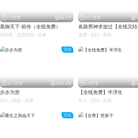




3.2万字
84.9万
10.1万字
凰御天下·前传（全线免费）
各路男神求放过【全线完结
错即死 / 虐恋情深 / 逆袭
逆袭 / 完结 / 悬疑
完结




28.7万字
4503.4万
4.9万字
步步为营
【全线免费】半浮生
宫斗 / 精品 / 逆袭
宫斗 / 完结 / 言情
完结