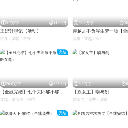




3.2万字
112.0万
55.1万字
2
王妃升职记【活动】
宫斗 / 谋略 / 逆袭
编推 / 穿越 / 宫斗
完结




26.6万字
825.8万
6.1万字
【全线完结】七个夫郎够不够（神医女尊）
【双女主】吻与刎
穿越 / 剧情向 / 完结
剧情向 / 免费 / 谋略
完结