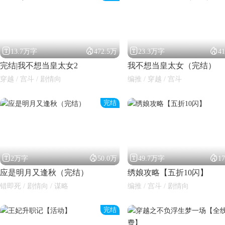




13.7万字
472.5万
23.3万字
4
完结|我不想当皇太女2
我不想当皇太女（完结）
穿越 / 宫斗 / 剧情向
编推 / 穿越 / 宫斗
完结
闪艺




2万字
50.0万
49.7万字
1
应是明月又逢秋（完结）
绣娘攻略【五折10闪】
错即死 / 剧情向 / 谋略
编推 / 宫斗 / 剧情向
完结