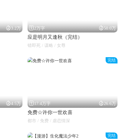



3.2万
2万字
50.0万
应是明月又逢秋（完结）
错即死 / 谋略 / 女尊
完结



4.5万
17.4万字
26.6万
免费☆许你一世欢喜
都市 / 免费 / 虐恋情深
完结