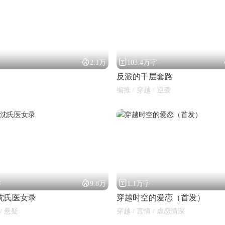


2.1万
103.4万字
反派的千层套路
编推 / 穿越 / 逆袭


字
9.8万
1.1万字
沈氏医女录
穿越时空的爱恋（首发）
/ 悬疑
穿越 / 言情 / 虐恋情深