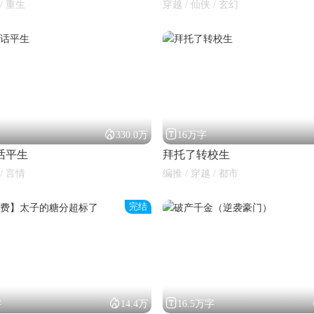
/ 重生
穿越 / 仙侠 / 玄幻


330.0万
16万字
话平生
拜托了转校生
/ 言情
编推 / 穿越 / 都市
完结


字
14.4万
16.5万字