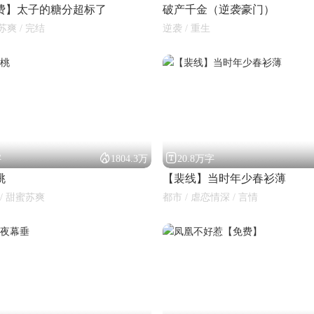
费】太子的糖分超标了
破产千金（逆袭豪门）
苏爽 / 完结
逆袭 / 重生


字
1804.3万
20.8万字
桃
【裴线】当时年少春衫薄
 / 甜蜜苏爽
都市 / 虐恋情深 / 言情