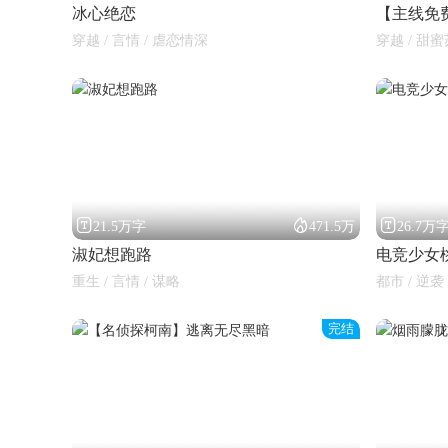
冰心绝恋
【主线免
穿越 / 言情 / 虐恋情深
穿越 / 甜蜜



21.5万字
471.5万
26.7万
淑妃想跑路
电竞少女
重生 / 言情 / 谋略
都市 / 逆袭
完结