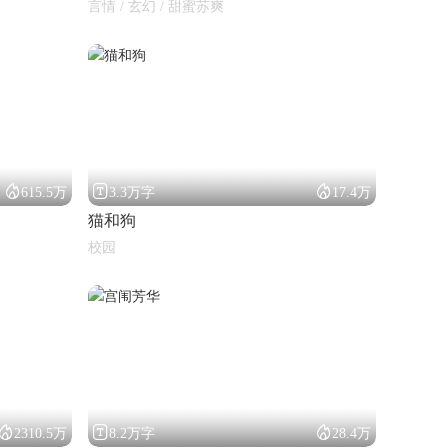
言情 / 玄幻 / 甜蜜苏爽



615.5万
3.3万字
17.4万
猫和狗
校园



2310.5万
8.2万字
28.4万