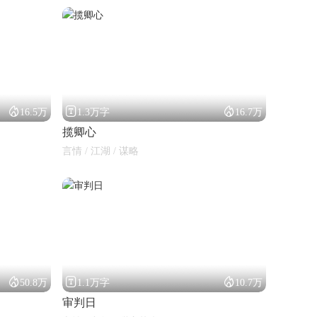



16.5万
1.3万字
16.7万
揽卿心
言情 / 江湖 / 谋略



50.8万
1.1万字
10.7万
审判日