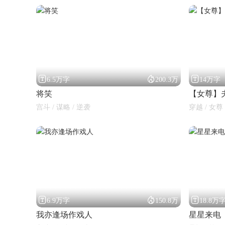



6.5万字
200.3万
14万字
将笑
【女尊】
宫斗 / 谋略 / 逆袭
穿越 / 女尊 



6.9万字
150.8万
18.8万
我亦逢场作戏人
星星来电