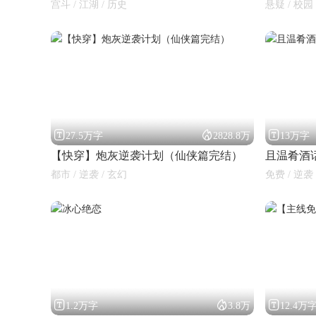
宫斗 / 江湖 / 历史
悬疑 / 校园 



27.5万字
2828.8万
13万字
【快穿】炮灰逆袭计划（仙侠篇完结）
且温肴酒
都市 / 逆袭 / 玄幻
免费 / 逆袭 



1.2万字
3.8万
12.4万