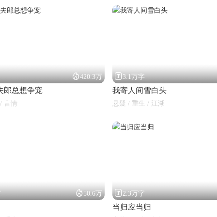


420.3万
3.1万字
夫郎总想争宠
我寄人间雪白头
/ 言情
悬疑 / 重生 / 江湖


字
50.6万
2.3万字
当归应当归