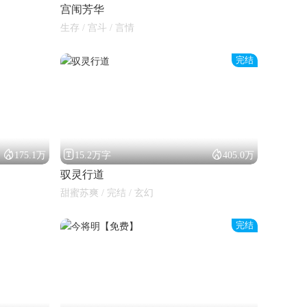
宫闱芳华
生存 / 宫斗 / 言情
完结



175.1万
15.2万字
405.0万
驭灵行道
甜蜜苏爽 / 完结 / 玄幻
完结