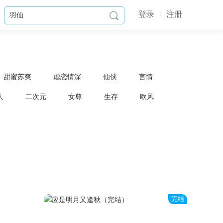
登录
注册

甜蜜苏爽
虐恋情深
仙侠
言情
人
二次元
女尊
生存
欧风
完结