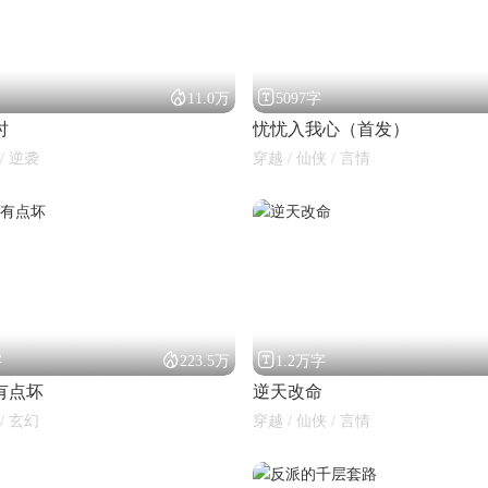


11.0万
5097字
时
忧忧入我心（首发）
/ 逆袭
穿越 / 仙侠 / 言情


字
223.5万
1.2万字
有点坏
逆天改命
/ 玄幻
穿越 / 仙侠 / 言情