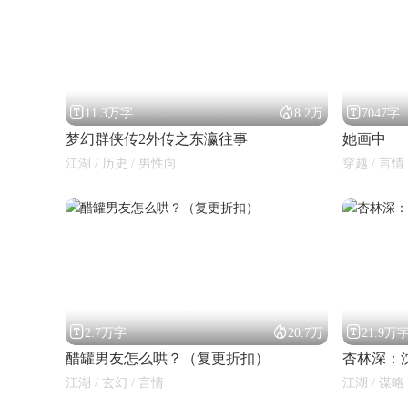



11.3万字
8.2万
7047字
梦幻群侠传2外传之东瀛往事
她画中
江湖 / 历史 / 男性向
穿越 / 言情



2.7万字
20.7万
21.9万
醋罐男友怎么哄？（复更折扣）
杏林深：
江湖 / 玄幻 / 言情
江湖 / 谋略 