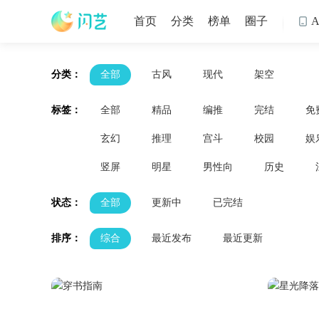
首页
分类
榜单
圈子

分类：
全部
古风
现代
架空
标签：
全部
精品
编推
完结
免
玄幻
推理
宫斗
校园
娱
竖屏
明星
男性向
历史
状态：
全部
更新中
已完结
排序：
综合
最近发布
最近更新