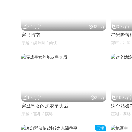



5.1万字
42.2万
3.7万字
穿书指南
星光降落
穿越 / 娱乐圈 / 仙侠
都市 / 明星 
闪艺



1.5万字
2.2万
10.8万
穿成皇女的炮灰皇夫后
这个姑娘
穿越 / 宫斗 / 谋略
江湖 / 谋略 
完结