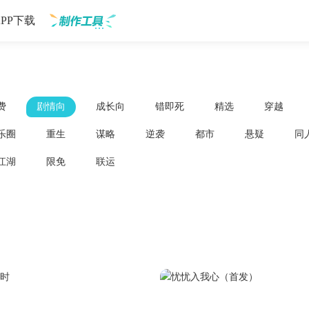
APP下载
制作工具
费
剧情向
成长向
错即死
精选
穿越
乐圈
重生
谋略
逆袭
都市
悬疑
同
江湖
限免
联运