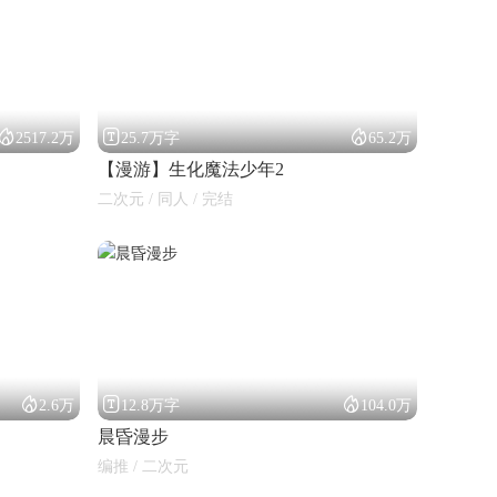



2517.2万
25.7万字
65.2万
【漫游】生化魔法少年2
二次元 / 同人 / 完结



2.6万
12.8万字
104.0万
晨昏漫步
编推 / 二次元