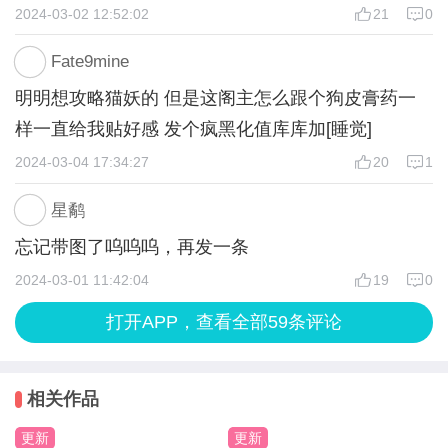
2.不走（无变化）
2024-03-02 12:52:02
21
0
（？）希望是真好，插一句，云故阳气死我了啊啊啊
​主动解释（黑化值下降）
走（黑化值+2）
啊为什么要这样，明明那么帅呜呜呜呜呜！继续说江
Fate9mine
3.愿意（黑化值+2）
梦绝，他说话有一种不搞笑但是莫名好笑的感觉，有
​7.同情（黑化值下降）
明明想攻略猫妖的 但是这阁主怎么跟个狗皮膏药一
不愿意（无变化）
时候让人很无语但不会生气，反而对他好感度upup
​无感（无变化）
样一直给我贴好感 发个疯黑化值库库加[睡觉]
4.询问他（黑化值-2）
了，挺喜欢的。
2024-03-04 17:34:27
20
1
算了（无变化）
小猫兰烬，哎哟好可爱我亲死（不是）谁懂！我好喜
​8.不是（黑化值上升）
5.继续找她（无变化）
欢他呆呆的帅脸（？）说话一本正经的，就是一只被
​是（无变化）
星鹬
再说吧（黑化值+2）
资本家（某江）压迫的可怜小猫，狠狠怜爱了，就是
忘记带图了呜呜呜，再发一条
6.不说话（无变化）
说江梦绝要是被自己养的打杂小猫撬墙角了会不会气
​9.叫上云故阳一起（黑化值下降）
2024-03-01 11:42:04
19
0
主动解释（黑化值-2）
死哈哈哈哈哈，很期待很期待。
​自己去（无变化）
7.同情（黑化值-2）
打开APP，查看全部59条评论
再说说霜月，刚开场就是可怜宝宝，因为师妹失踪就
无感（无变化）
被逐出师门了！可恶！和咱们什么关系，就是说莫名
​10.咬他一口（无变化）
8.不是（黑化值+2）
其妙蒙冤出山了，希望宝宝不要再遇到坏人了，一个
​安静不动（江梦绝好感+2）
相关作品
是（无变化）
已经让我心梗。柳青青目测是好人吧，很喜欢看女孩
更新
更新
9.叫上云故阳一起（黑化值-2）