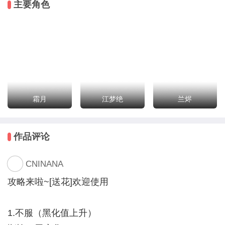
主要角色
恩的份上勉为其难的留了下来。她不知道的是，有关她
本身的谜团，正在逐一浮出水面……
授权鸣谢：
谷冬、昇崎、寄语笺、雲熙&弥鸾也、啊颜、画夜、
盐、昀仪、寒什、绯君、川上饮
霜月
江梦绝
兰烬
作品评论
CNINANA
攻略来啦~[送花]欢迎使用
1.不服（黑化值上升）