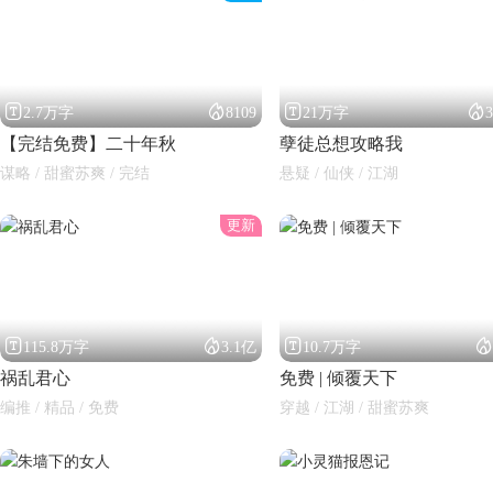




2.7万字
8109
21万字
【完结免费】二十年秋
孽徒总想攻略我
谋略 / 甜蜜苏爽 / 完结
悬疑 / 仙侠 / 江湖
更新
闪艺




115.8万字
3.1亿
10.7万字
祸乱君心
免费 | 倾覆天下
编推 / 精品 / 免费
穿越 / 江湖 / 甜蜜苏爽