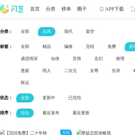
首页
分类
榜单
圈子
APP下载

制
分类：
全部
古风
现代
架空
标签：
全部
精品
编推
完结
免费
剧
虐恋情深
仙侠
言情
玄幻
推理
悬疑
同人
二次元
女尊
生存
联运
状态：
全部
更新中
已完结
排序：
综合
最近发布
最近更新
完结