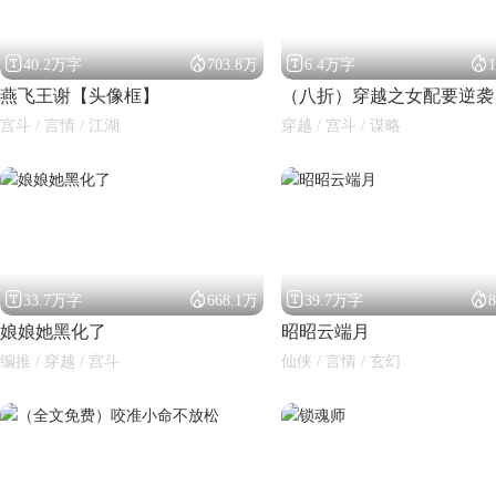




40.2万字
703.8万
6.4万字
燕飞王谢【头像框】
（八折）穿越之女配要逆袭
宫斗 / 言情 / 江湖
穿越 / 宫斗 / 谋略




33.7万字
668.1万
39.7万字
娘娘她黑化了
昭昭云端月
编推 / 穿越 / 宫斗
仙侠 / 言情 / 玄幻