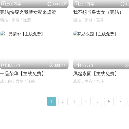




29.8万字
3304.5万
23.3万字
4
完结|快穿之我替女配来虐渣
我不想当皇太女（完结）
编推 / 穿越 / 逆袭
编推 / 穿越 / 宫斗




18.5万字
300.7万
47.9万字
一品荣华【主线免费】
凤起永固【主线免费】
成长向 / 言情 / 谋略
悬疑 / 生存 / 宫斗
1
2
3
4
5
6
7