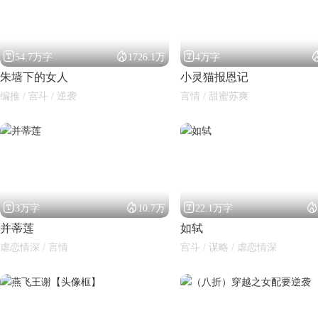



54.7万字
1726.1万
4万字
朱墙下的女人
小灵猫报恩记
编推 / 宫斗 / 逆袭
言情 / 甜蜜苏爽




3万字
10.7万
22.1万字
并蒂莲
如轼
虐恋情深 / 言情
宫斗 / 谋略 / 虐恋情深