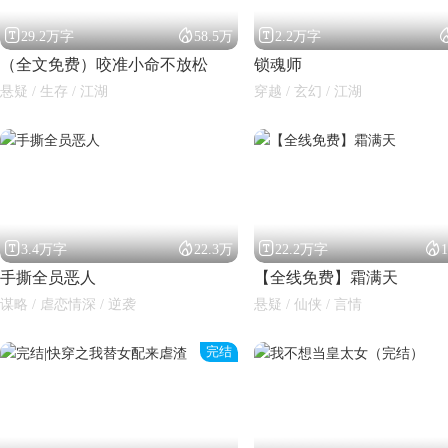



29.2万字
58.5万
2.2万字
（全文免费）咬准小命不放松
锁魂师
悬疑 / 生存 / 江湖
穿越 / 玄幻 / 江湖




3.4万字
22.3万
22.2万字
手撕全员恶人
【全线免费】霜满天
谋略 / 虐恋情深 / 逆袭
悬疑 / 仙侠 / 言情
完结