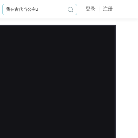
登录
注册

作品简介
在弥豆子、血小板、鹿目圆等人的协
助下，大雄等人回到了原本的时间
线，而威斯克也因赤井老师的举发而
入狱，但在这其中却有另外一股势力
名为＂火蝠教徒＂的邪教组织正暗潮
汹涌的酝酿发展着！而大雄等人在旅
游途中误入了这场灾难．．．甚至遇
到了一位半人半鱼的鲨鱼！究竟大雄
等人是否能与＂她＂合作并一同终止

这场祸害呢？
更新日志
2026-07-14
修改章节部份错别字！