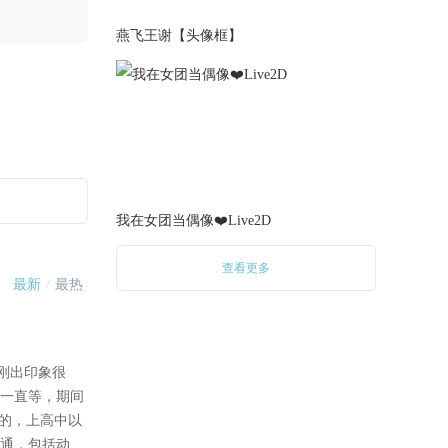
持续修复部份小细节问题
燕飞王谢【头像框】
2023-02-05
修复第十一章再试一次时血量
没有跟着回复的BUG
2023-02-04
增加了第一章大雄开电视的立
绘
2023-02-03
我在女团当偶像❤️Live2D
紧急修复个血亮条小问题
2023-02-02
查看更多
更新至十一章 迷失森林
2023-01-15
调整部份战斗的数据显示问题
2023-01-13
第四章华生线索提示微调
2023-01-08