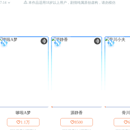

7-14

本作品适用18岁以上用户，剧情纯属原创虚构，请勿模仿
哆啦A梦
源静香
骨川

1.1万

8500

6