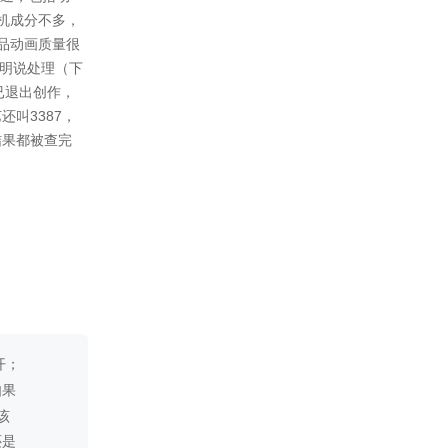
修正第九章古拉攻击力破表的
问题
2023-01-05
增加了章节小封面插图
2022-12-30
更改部份文本小问题~
2022-12-29
更新至第十章~(地铁篇完成！)
增加血条动画
2022-12-10
修复部份立绘的动作不符的问
题
2022-12-09
修复部份人物出现与对话筐不
符的小问题
2022-12-05