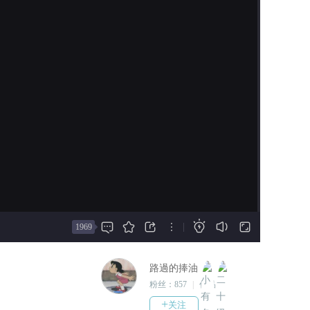
2026-07-09
#作品更新至第二十章！(作品
完结喽！！)并增加了最终彩
蛋！！
既神秘又威严满满的火蝠神究
竟是何方神圣呢？
#增加快捷通道的通关显示，可
以直接查看是否有没有通关该
章节了！！(进入彩蛋剧情需要)
###







由于真的很忙所以只能用这种
|
1969
动态漫画的方式把剧情大致内
容给呈現並完结了...
路過的捧油
精力有限还请多多见谅，谢谢
粉丝：
857
|
作品：
2
你們！
+
关注
期待下次與你們的再次相見~