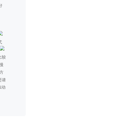
更新至第九章！
前方古拉高帅！！！
2022-11-21
修正部份章节文本跑掉的小问
题
2022-11-21
修正部份人物移动轨迹
2022-11-20
在第八章引入了华生，并会讲
解解密部份的逻辑方法(感谢读
者！作者终于不用被她GP了(误
x )
2022-11-17
修复第二章古拉立绘被神隐的
小问题
2022-11-15
修复部份立绘未说话时没有变