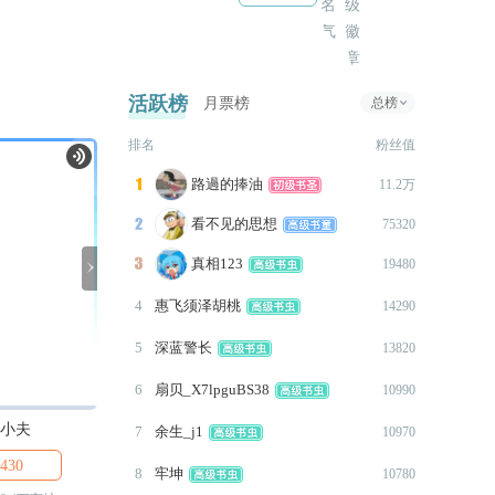
2024-05-17
修改部份章节的错别字以及赘
字~
活跃榜
月票榜
总榜
2024-05-16
排名
粉丝值
修改部份章节的错别字以及赘
字~
路過的捧油

11.2万
2024-05-10
看不见的思想

75320
更改了部份剧情的开枪次数
真相123

19480

2024-05-07
4
惠飞须泽胡桃
本次没更新，增加部份小特效
14290
及音效跟小插图
5
深蓝警长
13820
2023-08-17
6
扇贝_X7lpguBS38
10990
补上第16章到第17章的章节通
道
小夫
胖虎(刚田武)
Gawr gura(嘎呜 ‧ 古拉)
7
余生_j1
10970
2023-08-14
430

6400

3.6万
8
牢坤
10780
更新至第十七章-反击