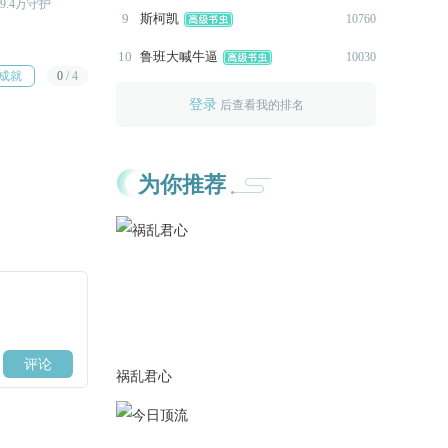
9.4万守护
距R还需29.4万守护
距R还需26.5万守护
9
斯柯凯
10760
2023-06-30
更新至第十六章-过往
10
鲁班大喊牛逼
10030
成就
0
/
4
2023-06-04
登录
后查看我的排名
更新至第十五章-绝望
2023-05-17
由于太多人反映第五章那个隐
为你推荐
藏按钮找不到，作者我直接把
选项给秀出来吧= =
2023-05-01
修改第十四章某部分动画小问
题
2023-04-28
修改第十四章部份图片问题
祸乱君心
2023-04-27
更新至第十四章：神话破灭(全
章节动画)