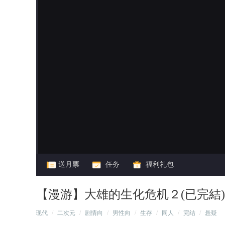
闪艺
送月票
任务
福利礼包
【漫游】大雄的生化危机２(已完結)
/
现代
/
二次元
/
剧情向
/
男性向
/
生存
/
同人
/
完结
/
悬疑