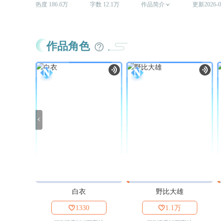
热度 186.6万
字数 12.1万
作品简介

更新2026-0
作品角色

白衣
野比大雄

1330

1.1万