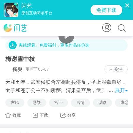
闪艺
免费下载
原创互动阅读平台
4.6万字 · 1.9万人气 · 78.2M · 2.6万贡献值
离线观看、免费福利，更多作品任你选
梅谢雪中枝
鹤臾
更新于05-07
+ 关注
天和五年，武安侯联合左相起兵谋反，圣上服毒自尽，
太子和苍宁公主不知所踪。清肃皇宫后，武安侯自立为
展开
帝，并下悬赏令追杀前太子时负雪等人。
古风
悬疑
宫斗
言情
谋略
虐恋情
鄢灵徽永远都不会忘记那个夜晚，她刻意放走时负雪和
时苍宁时，时苍宁愤恨的眼神，以及时负雪最后的一
收藏
下载
分享
瞥。
武安侯称帝，左相受到重用，连带着她也被封为了云韶