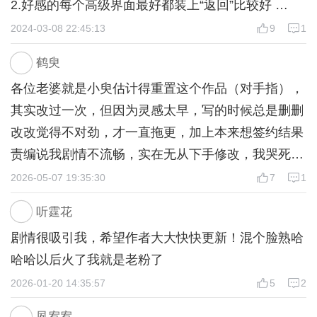
2.好感的每个高级界面最好都装上“返回”比较好
3.每个人物可以设置一个高级界面来介绍
2024-03-08 22:45:13
9
1
4.高级剧情运镜时最好加一个自动播放
鹤臾
5.给爷爆更！！！！！很好看！！要丰富细节就好啦
各位老婆就是小臾估计得重置这个作品（对手指），
~
其实改过一次，但因为灵感太早，写的时候总是删删
插播一个小广告：
改改觉得不对劲，才一直拖更，加上本来想签约结果
如果作者大大愿意的话+我Q 31零35一七861可以帮
责编说我剧情不流畅，实在无从下手修改，我哭死，
你找个帮手
我要重写一个[捂脸][捂脸][捂脸]
2026-05-07 19:35:30
7
1
听霆花
剧情很吸引我，希望作者大大快快更新！混个脸熟哈
哈哈以后火了我就是老粉了
2026-01-20 14:35:57
5
2
夙宥宥