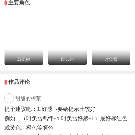
主要角色
郡主，一时间风光无限。可鄢灵徽总觉得，自己的这一
切得来的并不光彩。
可她别无选择，在权势面前，要么保持清醒，不沾染毫
分；要么逆流而上，彻底投身其中。
不管是哪一种，鄢灵徽都清楚地知道，命运只能掌握在
自己手中。
鄢灵徽
鄢云州
时负雪
授权鸣谢：
立绘：彤彤，重火，魈尧,river
作品评论
美工：昀仪，灵章，蔓予，皮皮，君山似我，卿烟，张
清竹玉，纸鸢sakura
甜甜的榨菜
提个建议吧：1.好感+-要给提示比较好
例如：（时负雪羁绊+1 时负雪好感+5）最好标红色
或黄色、橙色等颜色