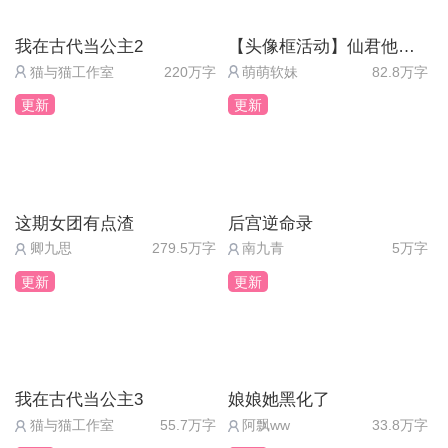
我在古代当公主2
【头像框活动】仙君他道心不稳
猫与猫工作室
220万字
萌萌软妹
82.8万字
更新
更新
这期女团有点渣
后宫逆命录
卿九思
279.5万字
南九青
5万字
更新
更新
我在古代当公主3
娘娘她黑化了
猫与猫工作室
55.7万字
阿飘ww
33.8万字