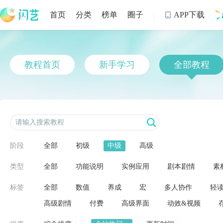
首页
分类
榜单
圈子
APP下载

制
教程首页
新手学习
全部教程
阶段
全部
初级
中级
高级
类型
全部
功能说明
实例应用
剧本剧情
素
标签
全部
数值
养成
宏
多人协作
轻
高级剧情
付费
高级界面
动效&视频