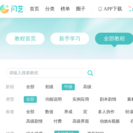
首页
分类
榜单
圈子
APP下载

制
教程首页
新手学习
全部教程
阶段
全部
初级
中级
高级
类型
全部
功能说明
实例应用
剧本剧情
素
标签
全部
数值
养成
宏
多人协作
轻
高级剧情
付费
高级界面
动效&视频