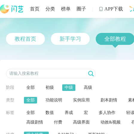
首页
分类
榜单
圈子
APP下载

制
教程首页
新手学习
全部教程
阶段
全部
初级
中级
高级
类型
全部
功能说明
实例应用
剧本剧情
素
标签
全部
数值
养成
宏
多人协作
轻
高级剧情
付费
高级界面
动效&视频