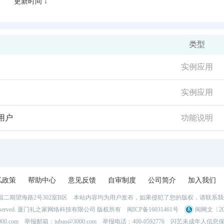
更新时间 ↓
类型
实例应用
实例应用
用户
功能说明
私政策
帮助中心
意见反馈
自审制度
公司简介
加入我们
二期望海路2号302室B区 本站内容均为用户发布，如果侵犯了您的版权，请联系
l Rights Reserved. 厦门礼之家网络科技有限公司 版权所有
闽ICP备16031461号
闽网文〔202
0.com 举报邮箱：jubao@3000.com 举报电话：400-0592776
闪艺未成年人信息