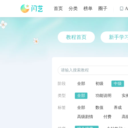
首页
分类
榜单
圈子

教程首页
新手学
阶段
全部
初级
中级
类型
全部
功能说明
实
标签
全部
数值
养成
高级剧情
付费
高