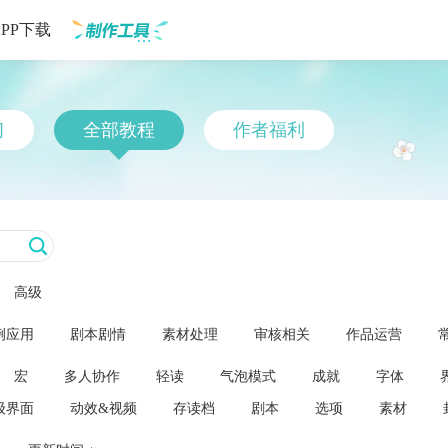
APP下载
制作工具
习
全部教程
作者福利
高级
例应用
剧本剧情
素材处理
审核相关
作品运营
宏
多人协作
轻读
气泡模式
成就
字体
级界面
动效&视频
存读档
剧本
选项
素材