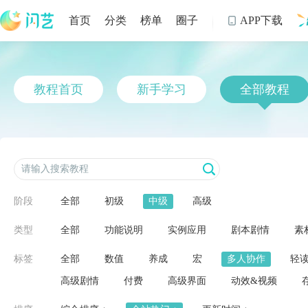
首页
分类
榜单
圈子
APP下载

制
教程首页
新手学习
全部教程
阶段
全部
初级
中级
高级
类型
全部
功能说明
实例应用
剧本剧情
素
标签
全部
数值
养成
宏
多人协作
轻
高级剧情
付费
高级界面
动效&视频