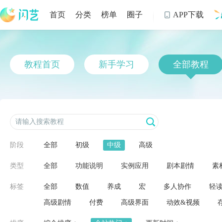
首页
分类
榜单
圈子
APP下载

制
教程首页
新手学习
全部教程
阶段
全部
初级
中级
高级
类型
全部
功能说明
实例应用
剧本剧情
素
标签
全部
数值
养成
宏
多人协作
轻
高级剧情
付费
高级界面
动效&视频