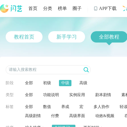
首页
分类
榜单
圈子
APP下载

制
教程首页
新手学习
全部教程
阶段
全部
初级
中级
高级
类型
全部
功能说明
实例应用
剧本剧情
素
标签
全部
数值
养成
宏
多人协作
轻
高级剧情
付费
高级界面
动效&视频