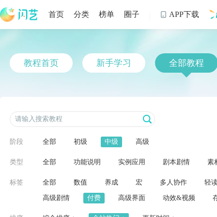
首页
分类
榜单
圈子
APP下载

制
教程首页
新手学习
全部教程
阶段
全部
初级
中级
高级
类型
全部
功能说明
实例应用
剧本剧情
素
标签
全部
数值
养成
宏
多人协作
轻
高级剧情
付费
高级界面
动效&视频