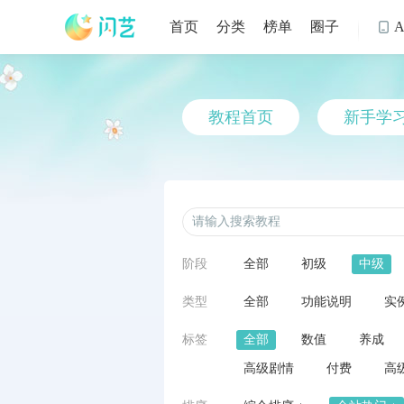
首页
分类
榜单
圈子

教程首页
新手学
阶段
全部
初级
中级
类型
全部
功能说明
实
标签
全部
数值
养成
高级剧情
付费
高