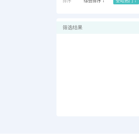
排序
综合排序 ↓
全站热门 ↓
筛选结果
闪艺