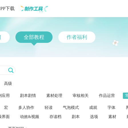
APP下载
制作工具
习
全部教程
作者福利
高级
例应用
剧本剧情
素材处理
审核相关
作品运营
宏
多人协作
轻读
气泡模式
成就
字体
级界面
动效&视频
存读档
剧本
选项
素材