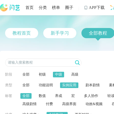
首页
分类
榜单
圈子
APP下载

制
教程首页
新手学习
全部教程
阶段
全部
初级
中级
高级
类型
全部
功能说明
实例应用
剧本剧情
素
标签
全部
数值
养成
宏
多人协作
轻
高级剧情
付费
高级界面
动效&视频