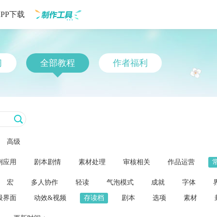
APP下载
制作工具
习
全部教程
作者福利
高级
例应用
剧本剧情
素材处理
审核相关
作品运营
宏
多人协作
轻读
气泡模式
成就
字体
级界面
动效&视频
存读档
剧本
选项
素材