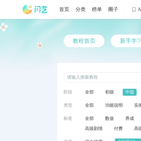
首页
分类
榜单
圈子

教程首页
新手学
阶段
全部
初级
中级
类型
全部
功能说明
实
标签
全部
数值
养成
高级剧情
付费
高