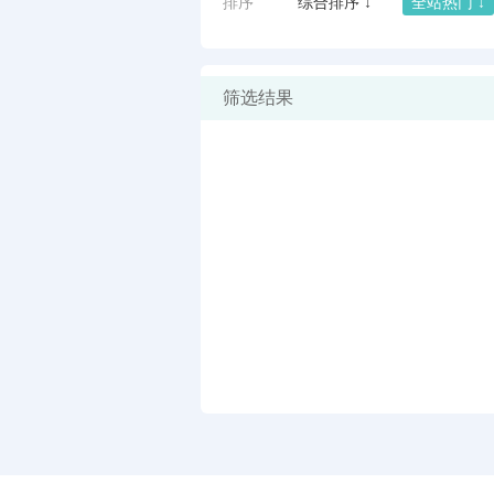
排序
综合排序 ↓
全站热门 ↓
筛选结果
闪艺