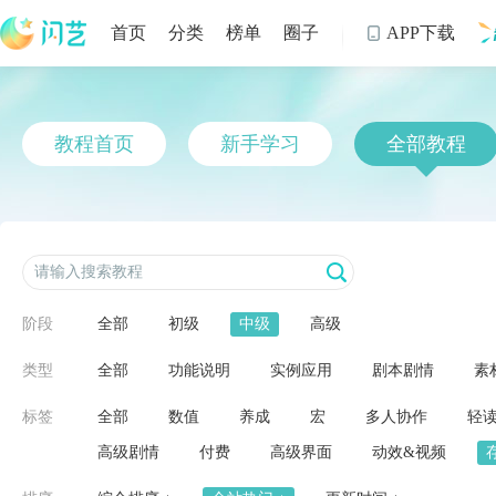
首页
分类
榜单
圈子
APP下载

制
教程首页
新手学习
全部教程
阶段
全部
初级
中级
高级
类型
全部
功能说明
实例应用
剧本剧情
素
标签
全部
数值
养成
宏
多人协作
轻
高级剧情
付费
高级界面
动效&视频