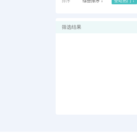
排序
综合排序 ↓
全站热门 ↓
筛选结果
闪艺