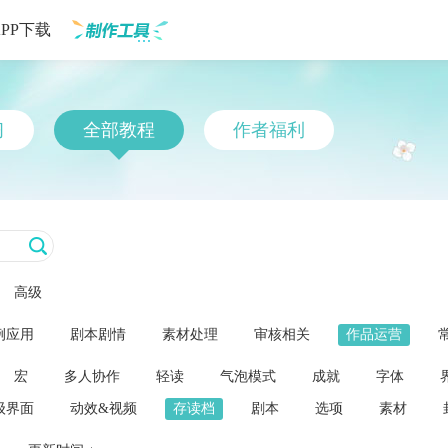
APP下载
制作工具
习
全部教程
作者福利
高级
例应用
剧本剧情
素材处理
审核相关
作品运营
宏
多人协作
轻读
气泡模式
成就
字体
级界面
动效&视频
存读档
剧本
选项
素材