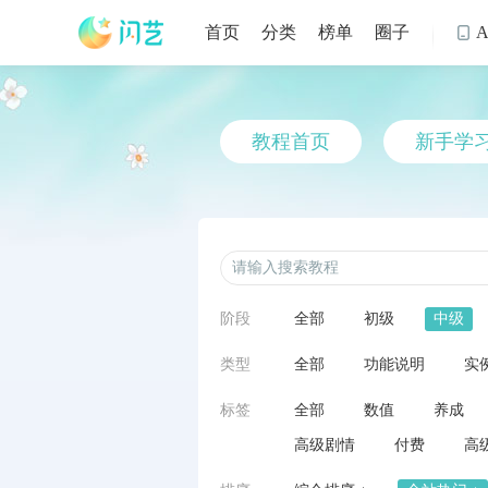
首页
分类
榜单
圈子

教程首页
新手学
阶段
全部
初级
中级
类型
全部
功能说明
实
标签
全部
数值
养成
高级剧情
付费
高