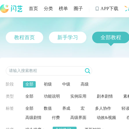
首页
分类
榜单
圈子
APP下载

制
教程首页
新手学习
全部教程
阶段
全部
初级
中级
高级
类型
全部
功能说明
实例应用
剧本剧情
素
标签
全部
数值
养成
宏
多人协作
轻
高级剧情
付费
高级界面
动效&视频