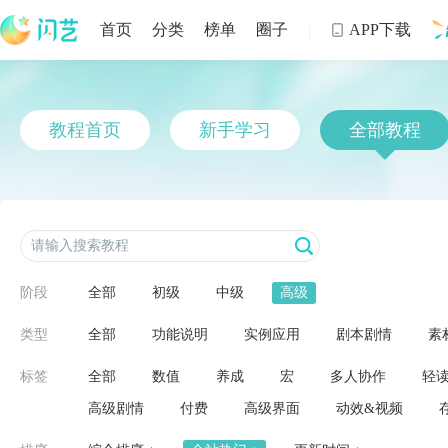
首页
分类
榜单
圈子
APP下载

制
教程首页
新手学习
全部教程
阶段
全部
初级
中级
高级
类型
全部
功能说明
实例应用
剧本剧情
素
标签
全部
数值
养成
宏
多人协作
轻
高级剧情
付费
高级界面
动效&视频