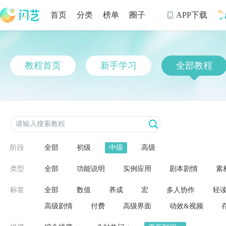
首页
分类
榜单
圈子
APP下载

制
教程首页
新手学习
全部教程
阶段
全部
初级
中级
高级
类型
全部
功能说明
实例应用
剧本剧情
素
标签
全部
数值
养成
宏
多人协作
轻
高级剧情
付费
高级界面
动效&视频