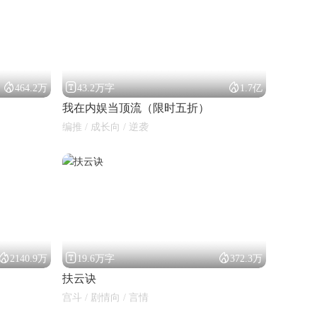



464.2万
43.2万字
1.7亿
我在内娱当顶流（限时五折）
编推 / 成长向 / 逆袭



2140.9万
19.6万字
372.3万
扶云诀
宫斗 / 剧情向 / 言情