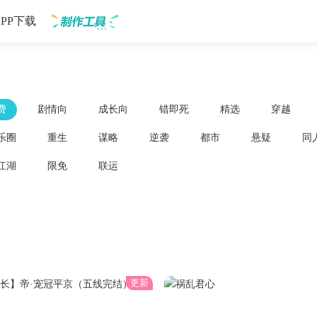
APP下载
制作工具
费
剧情向
成长向
错即死
精选
穿越
乐圈
重生
谋略
逆袭
都市
悬疑
同
江湖
限免
联运
更新