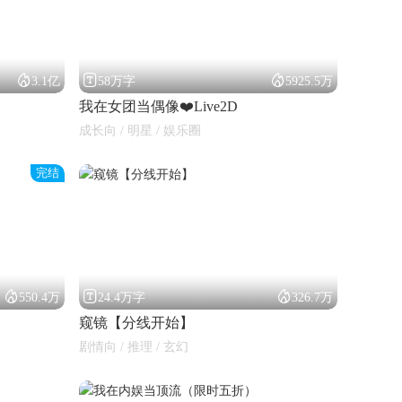



3.1亿
58万字
5925.5万
我在女团当偶像❤️Live2D
成长向 / 明星 / 娱乐圈
完结



550.4万
24.4万字
326.7万
窥镜【分线开始】
剧情向 / 推理 / 玄幻