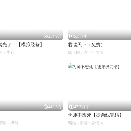


字
254.9万
5.5万字
卖光了！【模拟经营】
君临天下（免费）
略 / 生存
成长向 / 宫斗 / 言情


字
449.8万
47.7万字
为师不想死【徒弟线完结】
情向 / 谋略
编推 / 穿越 / 剧情向