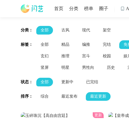
首页
分类
榜单
圈子

分类：
全部
古风
现代
架空
标签：
全部
精品
编推
完结
免
玄幻
推理
宫斗
校园
娱
竖屏
明星
男性向
历史
状态：
全部
更新中
已完结
排序：
综合
最近发布
最近更新
更新