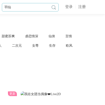
登录
注册

甜蜜苏爽
虐恋情深
仙侠
言情
人
二次元
女尊
生存
欧风
更新