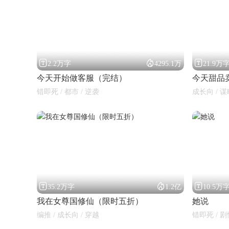



2.2万字
4295.1万
21.9万
今天开始做客服（完结）
今天甜品
错即死 / 都市 / 逆袭
成长向 / 谋



35.2万字
1.2亿
10.5万
我在女尊国修仙（限时五折）
她说
编推 / 成长向 / 穿越
错即死 / 剧