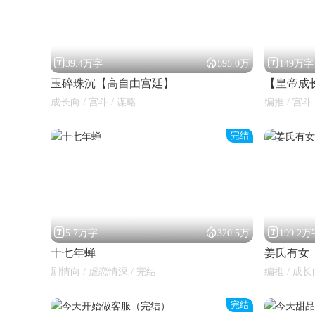



39.4万字
595.0万
149万字
玉碎珠沉【高自由宫廷】
【皇帝成
成长向 / 宫斗 / 谋略
编推 / 宫斗
完结
闪艺



5.7万字
320.5万
199.2
十七年蝉
姜氏有女
剧情向 / 虐恋情深 / 完结
编推 / 成长
完结