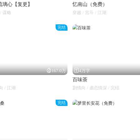
琉璃心【复更】
忆南山（免费）
/ 谋略
穿越 / 宫斗 / 江湖
完结


167.0万
4万字
百味茶
向 / 江湖
剧情向 / 虐恋情深 / 完结
完结