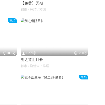
【免费】无期
都市 / 完结 / 校园
完结



20.6万
2.2万字
58.0万
溯之道阻且长
都市 / 剧情向 / 推理
完结