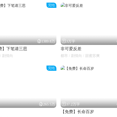
完结


1389.8万
3万字
费】下笔请三思
非可爱反差
 / 剧情向
都市 / 剧情向 / 甜蜜苏爽
完结


265.5万
37.2万字
【免费】长命百岁