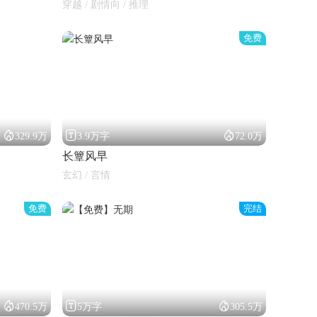
穿越 / 剧情向 / 推理
免费



329.9万
3.9万字
72.0万
长簟风早
玄幻 / 言情
免费
完结



470.5万
5万字
305.5万