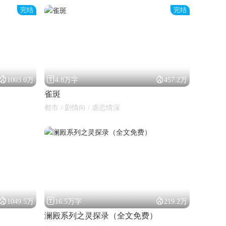
完结
完结



1003.0万
4.8万字
457.2万
雀斑
都市 / 剧情向 / 虐恋情深



1049.5万
16.5万字
219.2万
澜殿系列之灵探录（全文免费）