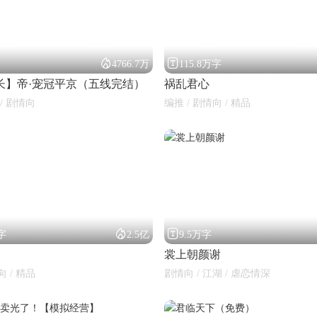


4766.7万
115.8万字
长】帝·宠冠平京（五线完结）
祸乱君心
 / 剧情向
编推 / 剧情向 / 精品


万字
2.5亿
9.5万字
裳上朝颜谢
向 / 精品
剧情向 / 江湖 / 虐恋情深