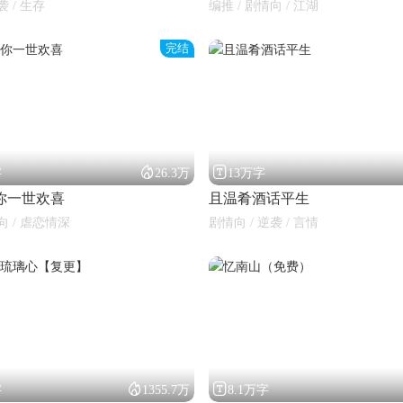
袭 / 生存
编推 / 剧情向 / 江湖
完结


字
26.3万
13万字
你一世欢喜
且温肴酒话平生
向 / 虐恋情深
剧情向 / 逆袭 / 言情


字
1355.7万
8.1万字