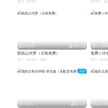
都市 / 剧情向
剧情向 / 逆



23.9万字
1957.2万
17.4万
犹枕山河梦（主线免费）
免费☆许
宫斗 / 剧情向 / 谋略
都市 / 剧情
完结



1.9万字
912.4万
98.9万