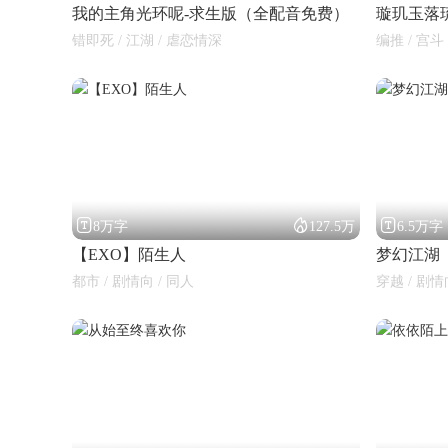
我的主角光环呢-求生版（全配音免费）
璇玑玉落
错即死 / 江湖 / 虐恋情深
编推 / 宫斗 



8万字
127.5万
6.5万字
【EXO】陌生人
梦幻江湖
都市 / 剧情向 / 同人
穿越 / 剧情