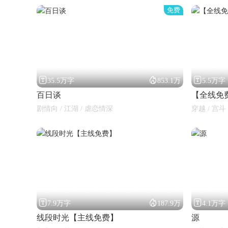
免费



35.5万字
853.1万
5.5万字
百日谈
【全线免
剧情向 / 江湖 / 虐恋情深
穿越 / 宫斗



7.9万字
187.9万
4.1万字
线段时光【主线免费】
源